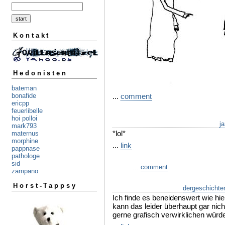
Kontakt
Hedonisten
bateman
...
comment
bonafide
ericpp
feuerlibelle
hoi polloi
j
mark793
*lol*
maternus
morphine
...
link
pappnase
pathologe
sid
...
comment
zampano
Horst-Tappsy
dergeschichte
Ich finde es beneidenswert wie hie
kann das leider überhaupt gar nicht
gerne grafisch verwirklichen würde.