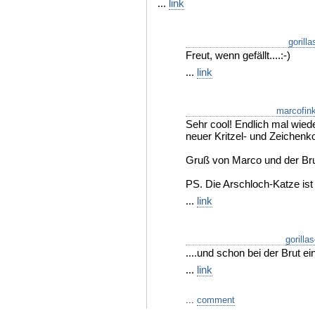
...
link
gorilla
Freut, wenn gefällt....:-)
...
link
marcofin
Sehr cool! Endlich mal wiede
neuer Kritzel- und Zeichenkol
Gruß von Marco und der Bru
PS. Die Arschloch-Katze ist 
...
link
gorilla
....und schon bei der Brut ei
...
link
...
comment