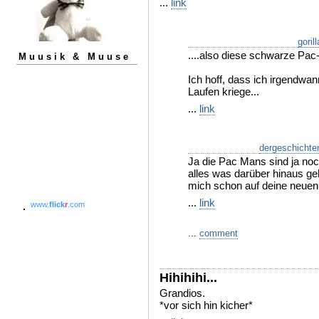
...
link
goril
....also diese schwarze Pac-
Muusik & Muuse
Ich hoff, dass ich irgendwa
Laufen kriege...
...
link
dergeschichte
Ja die Pac Mans sind ja noc
alles was darüber hinaus geh
mich schon auf deine neuen
...
link
www.
flick
r
.com
...
comment
Hihihihi...
Grandios.
*vor sich hin kicher*