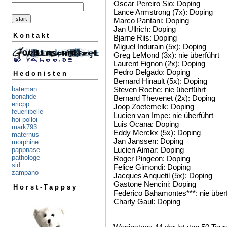
Oscar Pereiro Sio: Doping
Lance Armstrong (7x): Doping
Marco Pantani: Doping
Jan Ullrich: Doping
Kontakt
Bjarne Riis: Doping
Miguel Indurain (5x): Doping
Greg LeMond (3x): nie überführt
Laurent Fignon (2x): Doping
Pedro Delgado: Doping
Hedonisten
Bernard Hinault (5x): Doping
Steven Roche: nie überführt
bateman
bonafide
Bernard Thevenet (2x): Doping
ericpp
Joop Zoetemelk: Doping
feuerlibelle
Lucien van Impe: nie überführt
hoi polloi
Luis Ocana: Doping
mark793
Eddy Merckx (5x): Doping
maternus
Jan Janssen: Doping
morphine
Lucien Aimar: Doping
pappnase
pathologe
Roger Pingeon: Doping
sid
Felice Gimondi: Doping
zampano
Jacques Anquetil (5x): Doping
Gastone Nencini: Doping
Horst-Tappsy
Federico Bahamontes***: nie überf
Charly Gaul: Doping