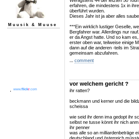
Wenigstens 44 der letzten 50 Tou
erfahren, die mindestens 1x in ihr
überführt wurden.
Dieses Jahr ist ja aber alles saube
Muusik & Muuse
***Ein wirklich lustiger Geselle, 
Bergfahrer war. Allerdings nur rauf
er da Angst hatte. Und so kam es
erster oben war, teilweise einige
dann auf die anderen -teils im St
gemeinsam abzufahren.
...
comment
vor welchem gericht ?
www.
flick
r
.com
ihr ratten?
beckmann und kerner und die bildz
scheissa
wie seid ihr denn ima gedopt ihr 
selbst ne tusse könnt ihr nich an
ihr penner
was alle so an milliardenbeträge ei
deutschland und österreich müsste