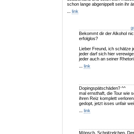
schon lange abgenippelt sein ihr 
...
link
go
Bekommt dir der Alkohol nic
erfolglos?
Lieber Freund, ich schätze
jeder darf sich hier verewige
jeder auch an seiner Rhetorik
...
link
Dopingspätschäden? ^^
mal ernsthaft, die Tour wie
ihren Reiz komplett verlore
gedopt, jetzt isses unfair we
...
link
Mönsch, Schnitzelchen. Der 