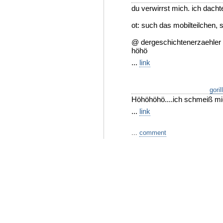
du verwirrst mich. ich dacht
ot: such das mobilteilchen, s
@ dergeschichtenerzaehler
höhö
...
link
goril
Höhöhöhö....ich schmeiß mi
...
link
...
comment