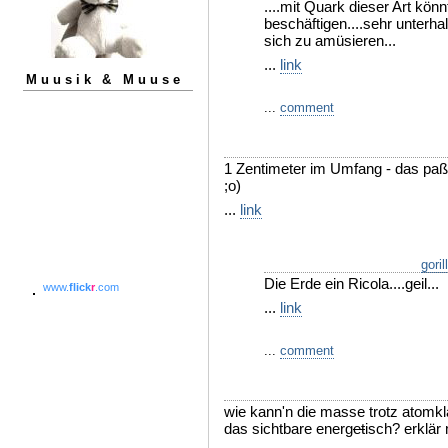
....mit Quark dieser Art kön
beschäftigen....sehr unterha
sich zu amüsieren...
...
link
Muusik & Muuse
...
comment
1 Zentimeter im Umfang - das paßt 
;o)
...
link
goril
Die Erde ein Ricola....geil...
www.
flick
r
.com
...
link
...
comment
wie kann'n die masse trotz atomkla
das sichtbare energ
et
isch? erklär