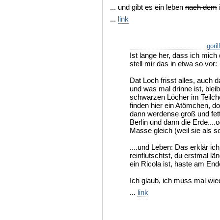
... und gibt es ein leben
nach dem
...
link
goril
Ist lange her, dass ich mich
stell mir das in etwa so vor:
Dat Loch frisst alles, auch 
und was mal drinne ist, ble
schwarzen Löcher im Teilch
finden hier ein Atömchen, d
dann werdense groß und fett
Berlin und dann die Erde....o
Masse gleich (weil sie als so
....und Leben: Das erklär ic
reinflutschtst, du erstmal lä
ein Ricola ist, haste am End
Ich glaub, ich muss mal wie
...
link