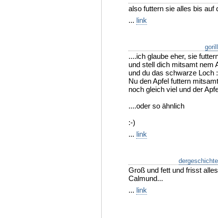
also futtern sie alles bis a
...
link
goril
....ich glaube eher, sie fut
und stell dich mitsamt nem Ap
und du das schwarze Loch :
Nu den Apfel futtern mitsa
noch gleich viel und der Apf
....oder so ähnlich
:-)
...
link
dergeschichte
Groß und fett und frisst all
Calmund...
...
link