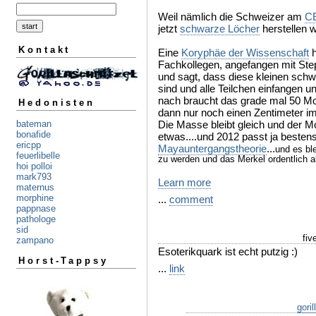
Weil nämlich die Schweizer am
C
jetzt
schwarze Löcher
herstellen w
Kontakt
Eine
Koryphäe der Wissenschaft
h
Fachkollegen, angefangen mit Ste
und sagt, dass diese kleinen schw
sind und alle Teilchen einfangen 
nach braucht das grade mal 50 Mo
Hedonisten
dann nur noch einen Zentimeter i
Die Masse bleibt gleich und der M
bateman
bonafide
etwas....und 2012 passt ja besten
ericpp
Mayauntergangstheorie
...
und es bl
feuerlibelle
zu werden und das Merkel ordentlich 
hoi polloi
mark793
Learn more
maternus
morphine
...
comment
pappnase
pathologe
sid
fiv
zampano
Esoterikquark ist echt putzig :)
Horst-Tappsy
...
link
goril