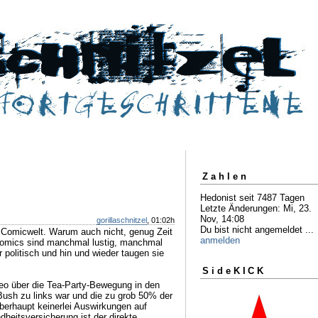
Zahlen
Hedonist seit 7487 Tagen
Letzte Änderungen: Mi, 23.
Nov, 14:08
gorillaschnitzel
, 01:02h
Du bist nicht angemeldet ...
ie Comicwelt. Warum auch nicht, genug Zeit
anmelden
Comics sind manchmal lustig, manchmal
 politisch und hin und wieder taugen sie
SideKICK
eo über die Tea-Party-Bewegung in den
ush zu links war und die zu grob 50% der
berhaupt keinerlei Auswirkungen auf
heitsversicherung ist der direkte