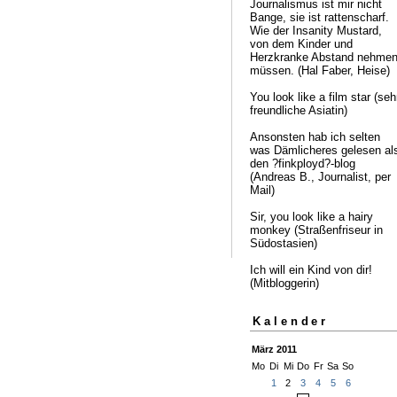
Journalismus ist mir nicht
Bange, sie ist rattenscharf.
Wie der Insanity Mustard,
von dem Kinder und
Herzkranke Abstand nehme
müssen. (Hal Faber, Heise)
You look like a film star (seh
freundliche Asiatin)
Ansonsten hab ich selten
was Dämlicheres gelesen al
den ?finkployd?-blog
(Andreas B., Journalist, per
Mail)
Sir, you look like a hairy
monkey (Straßenfriseur in
Südostasien)
Ich will ein Kind von dir!
(Mitbloggerin)
Kalender
März 2011
Mo
Di
Mi
Do
Fr
Sa
So
1
2
3
4
5
6