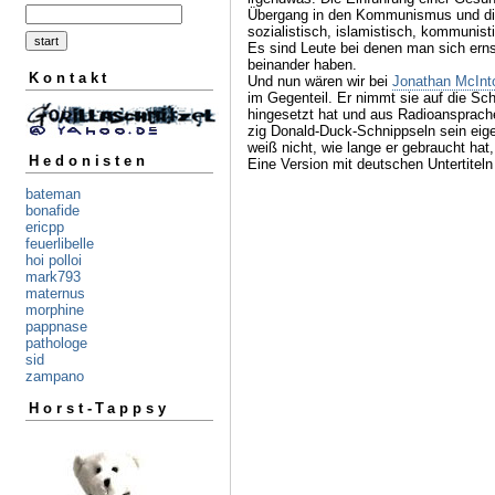
Übergang in den Kommunismus und di
sozialistisch, islamistisch, kommunist
Es sind Leute bei denen man sich ernst
beinander haben.
Kontakt
Und nun wären wir bei
Jonathan McInt
im Gegenteil. Er nimmt sie auf die Sch
hingesetzt hat und aus Radioansprache
zig Donald-Duck-Schnippseln sein eige
weiß nicht, wie lange er gebraucht ha
Hedonisten
Eine Version mit deutschen Untertiteln
bateman
bonafide
ericpp
feuerlibelle
hoi polloi
mark793
maternus
morphine
pappnase
pathologe
sid
zampano
Horst-Tappsy