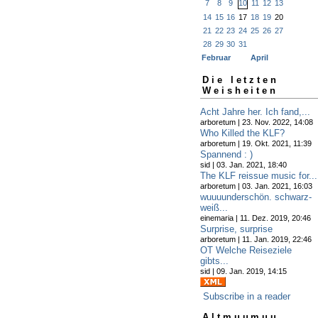
7
8
9
10
11
12
13
14
15
16
17
18
19
20
21
22
23
24
25
26
27
28
29
30
31
Februar
April
Die letzten
Weisheiten
Acht Jahre her. Ich fand,...
arboretum | 23. Nov. 2022, 14:08
Who Killed the KLF?
arboretum | 19. Okt. 2021, 11:39
Spannend : )
sid | 03. Jan. 2021, 18:40
The KLF reissue music for...
arboretum | 03. Jan. 2021, 16:03
wuuuunderschön. schwarz-
weiß...
einemaria | 11. Dez. 2019, 20:46
Surprise, surprise
arboretum | 11. Jan. 2019, 22:46
OT Welche Reiseziele
gibts...
sid | 09. Jan. 2019, 14:15
Subscribe in a reader
Altmuumuu