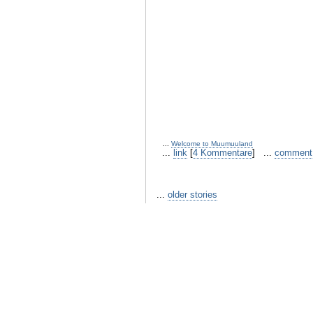
...
Welcome to Muumuuland
...
link
[
4 Kommentare
] ...
comment
...
older stories