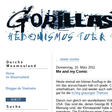
...
newer stories
Durchs
Muumuuland
Donnerstag, 10. März 2011
Me and my Comic
Home
Im Muumuuland
Heute einmal ein kleiner Ausflug in d
mir das anzuschauen hab ich grade. 
Blogger.de Startseite
unterhaltsam, hin und wieder auch sehr
gar für die
richtig
grausigen
Themen
.
Darum nun gleich ein wunderbares Vid
USA. Das sind die, denen George W. B
Suche
Meinung sind, der Klimawandel habe ü
irgendwas. Die Einführung einer Gesund