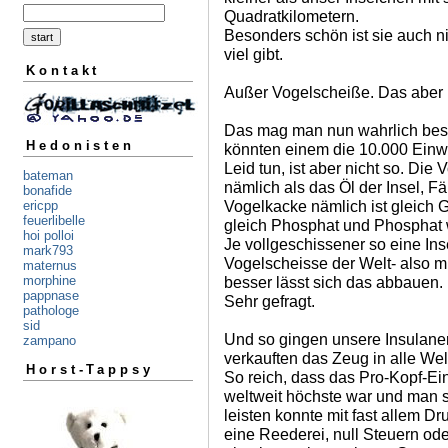
Quadratkilometern.
Besonders schön ist sie auch ni
viel gibt.
Kontakt
Außer Vogelscheiße. Das aber r
Das mag man nun wahrlich besc
Hedonisten
könnten einem die 10.000 Einwo
Leid tun, ist aber nicht so. Die
bateman
nämlich als das Öl der Insel, F
bonafide
Vogelkacke nämlich ist gleich
ericpp
feuerlibelle
gleich Phosphat und Phosphat 
hoi polloi
Je vollgeschissener so eine Ins
mark793
Vogelscheisse der Welt- also m
maternus
besser lässt sich das abbauen.
morphine
pappnase
Sehr gefragt.
pathologe
sid
Und so gingen unsere Insulane
zampano
verkauften das Zeug in alle Wel
Horst-Tappsy
So reich, dass das Pro-Kopf-E
weltweit höchste war und man s
leisten konnte mit fast allem D
eine Reederei, null Steuern od