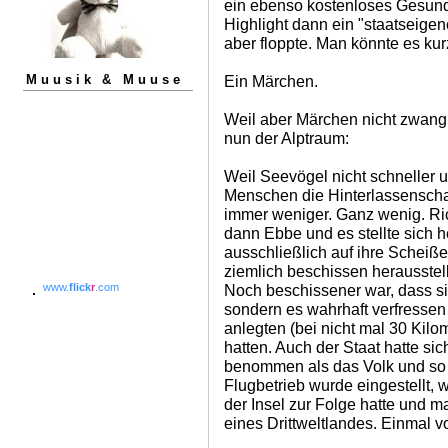
ein ebenso kostenloses Gesund
Highlight dann ein "staatseige
aber floppte. Man könnte es k
Muusik & Muuse
Ein Märchen.
Weil aber Märchen nicht zwangl
nun der Alptraum:
Weil Seevögel nicht schneller u
Menschen die Hinterlassensch
immer weniger. Ganz wenig. Ri
dann Ebbe und es stellte sich h
ausschließlich auf ihre Scheiße
ziemlich beschissen herausstell
Noch beschissener war, dass sie
www.
flick
r
.com
sondern es wahrhaft verfressen 
anlegten (bei nicht mal 30 Kilom
hatten. Auch der Staat hatte sic
benommen als das Volk und so 
Flugbetrieb wurde eingestellt, w
der Insel zur Folge hatte und m
eines Drittweltlandes. Einmal 