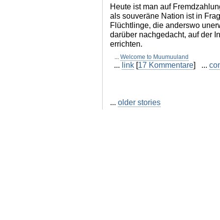
Heute ist man auf Fremdzahlu
als souveräne Nation ist in Frag
Flüchtlinge, die anderswo uner
darüber nachgedacht, auf der I
errichten.
...
Welcome to Muumuuland
...
link
[
17 Kommentare
] ...
co
...
older stories