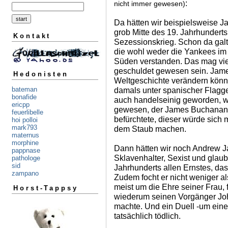
:
nicht immer gewesen)
Da hätten wir beispielsweise J
grob Mitte des 19. Jahrhundert
Kontakt
Sezessionskrieg. Schon da galt 
die wohl weder die Yankees im
Süden verstanden. Das mag vie
geschuldet gewesen sein. Jame
Hedonisten
Weltgeschichte verändern könne
damals unter spanischer Flagg
bateman
bonafide
auch handelseinig geworden, w
ericpp
gewesen, der James Buchanan 
feuerlibelle
befürchtete, dieser würde sich 
hoi polloi
mark793
dem Staub machen.
maternus
morphine
Dann hätten wir noch Andrew J
pappnase
Sklavenhalter, Sexist und glaub
pathologe
sid
Jahrhunderts allen Ernstes, das
zampano
Zudem focht er nicht weniger al
meist um die Ehre seiner Frau, 
Horst-Tappsy
wiederum seinen Vorgänger Jo
machte. Und ein Duell -um eine
tatsächlich tödlich.