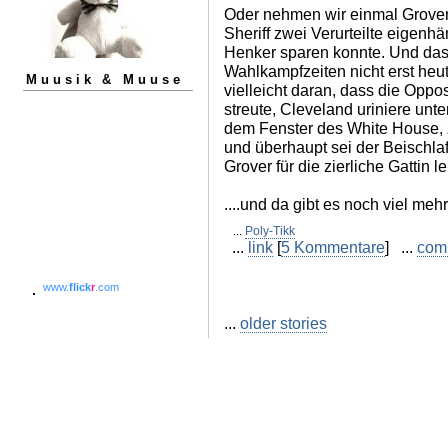
Oder nehmen wir einmal Grover
Sheriff zwei Verurteilte eigenhä
Henker sparen konnte. Und das
Wahlkampfzeiten nicht erst heu
Muusik & Muuse
vielleicht daran, dass die Oppo
streute, Cleveland uriniere unt
dem Fenster des White House, 
und überhaupt sei der Beischla
Grover für die zierliche Gattin l
....und da gibt es noch viel mehr.
...
Poly-Tikk
...
link
[
5 Kommentare
] ...
com
www.
flick
r
.com
...
older stories