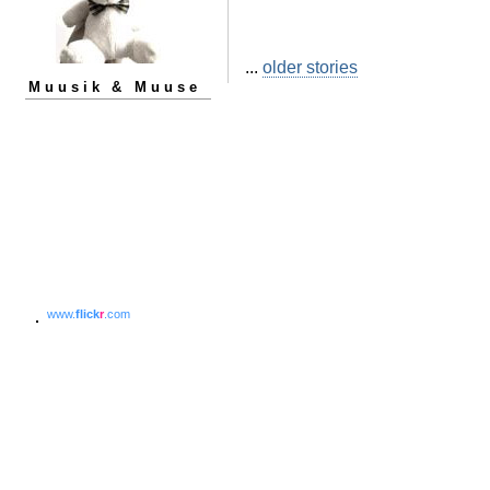
...
older stories
Muusik & Muuse
www.
flick
r
.com