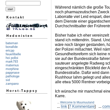
Während nämlich die große Tou
noch pharmazeutischen Zweck 
Laborratte viel Leid erspart, die
Kontakt
dem Dienste einer gigantischen 
Durchschnittsalter der Frührent
Bisher habe ich eher vereinzelt
Hedonisten
stand ich mittendrin. Stand. Un
bateman
wäre noch länger gestanden, hä
bonafide
der Polizei mißachtet. Weil nä
ericpp
Gesundheitsreform sich keine n
feuerlibelle
hoi polloi
sie auf der Bundesstraße fahre
mark793
sauteuer angelegte Radweg sc
maternus
eingeschränkten Blickfeld der A
morphine
Bundesstraße. Dafür wird dann 
pappnase
pathologe
Rushhour lahm gelegt und alles s
sid
alle etwa 5000 Rentner vorbeige
zampano
Ich wünsche mir manchmal eine
Horst-Tappsy
Karre.
...
Welcome to Muumuuland
...
link
[
7 Kommentare
] ...
com