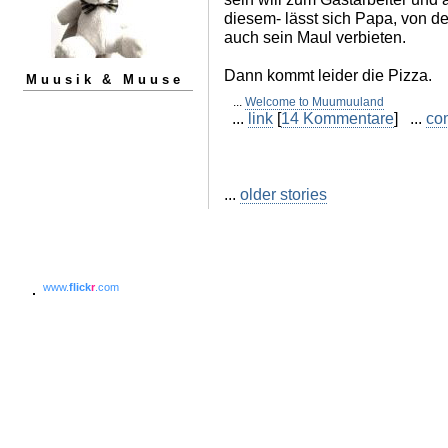
diesem- lässt sich Papa, von de
auch sein Maul verbieten.
Dann kommt leider die Pizza.
Muusik & Muuse
...
Welcome to Muumuuland
...
link
[
14 Kommentare
] ...
co
...
older stories
www.
flick
r
.com