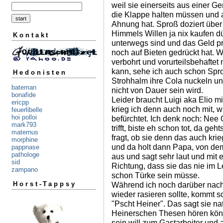
weil sie einerseits aus einer G
die Klappe halten müssen und a
Ahnung hat. Sproß doziert übe
Himmels Willen ja nix kaufen dü
Kontakt
unterwegs sind und das Geld pr
noch auf Bieten gedrückt hat. 
verbohrt und vorurteilsbehaftet
kann, sehe ich auch schon Spr
Hedonisten
Strohhalm ihre Cola nuckeln u
bateman
nicht von Dauer sein wird.
bonafide
Leider braucht Luigi aka Elio m
ericpp
krieg ich denn auch noch mit, 
feuerlibelle
hoi polloi
befürchtet. Ich denk noch: Nee 
mark793
trifft, biste eh schon tot, da g
maternus
fragt, ob sie denn das auch kri
morphine
und da holt dann Papa, von dem
pappnase
pathologe
aus und sagt sehr laut und mit
sid
Richtung, dass sie das nie im
zampano
schon Türke sein müsse.
Während ich noch darüber nach
Horst-Tappsy
wieder rasieren sollte, kommt 
"Pscht Heiner". Das sagt sie nat
Heinerschen Thesen hören könn
sein will zum Gastarbeiter und