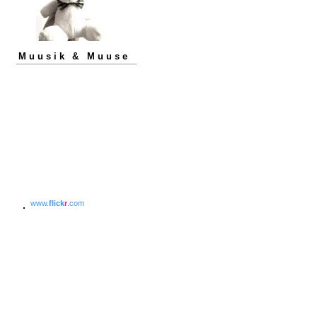
Muusik & Muuse
www.
flick
r
.com