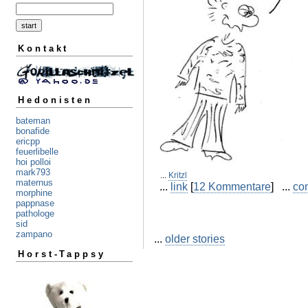
Kontakt
Hedonisten
bateman
bonafide
ericpp
feuerlibelle
hoi polloi
mark793
...
Kritzl
maternus
...
link
[
12 Kommentare
] ...
co
morphine
pappnase
pathologe
sid
zampano
...
older stories
Horst-Tappsy