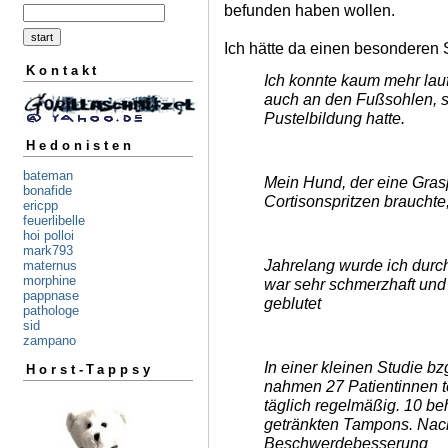
befunden haben wollen.
Ich hätte da einen besonderen 
Kontakt
Ich konnte kaum mehr lau
auch an den Fußsohlen, s
Pustelbildung hatte.
Hedonisten
bateman
Mein Hund, der eine Grasp
bonafide
Cortisonspritzen brauchte
ericpp
feuerlibelle
hoi polloi
mark793
Jahrelang wurde ich durc
maternus
morphine
war sehr schmerzhaft und 
pappnase
geblutet
pathologe
sid
zampano
In einer kleinen Studie bzg
Horst-Tappsy
nahmen 27 Patientinnen t
täglich regelmäßig. 10 beh
getränkten Tampons. Nac
Beschwerdebesserung