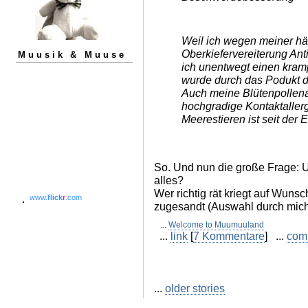
Weil ich wegen meiner h
Oberkiefervereiterung Ant
Muusik & Muuse
ich unentwegt einen kram
wurde durch das Podukt de
Auch meine Blütenpollena
hochgradige Kontaktaller
Meerestieren ist seit de
So. Und nun die große Frage: 
alles?
Wer richtig rät kriegt auf Wuns
www.
flick
r
.com
zugesandt (Auswahl durch mich
...
Welcome to Muumuuland
...
link
[
7 Kommentare
] ...
com
...
older stories