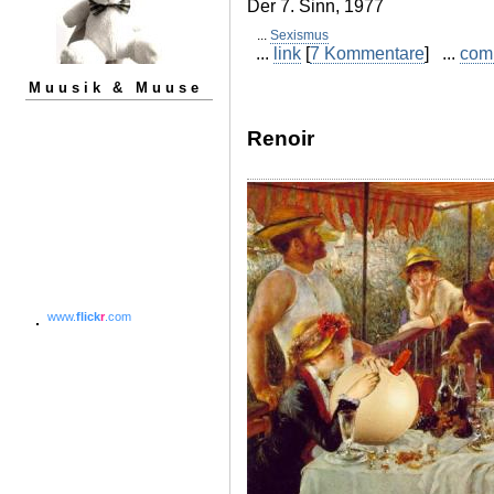
Der 7. Sinn, 1977
...
Sexismus
...
link
[
7 Kommentare
] ...
com
Muusik & Muuse
Renoir
www.
flick
r
.com