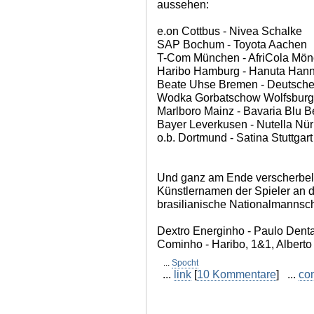
aussehen:
e.on Cottbus - Nivea Schalke
SAP Bochum - Toyota Aachen
T-Com München - AfriCola Mö
Haribo Hamburg - Hanuta Han
Beate Uhse Bremen - Deutsche
Wodka Gorbatschow Wolfsburg -
Marlboro Mainz - Bavaria Blu Be
Bayer Leverkusen - Nutella Nü
o.b. Dortmund - Satina Stuttgart
Und ganz am Ende verscherbeln
Künstlernamen der Spieler an d
brasilianische Nationalmannsch
Dextro Energinho - Paulo Dent
Cominho - Haribo, 1&1, Alberto 
...
Spocht
...
link
[
10 Kommentare
] ...
co