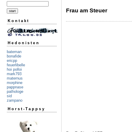
Frau am Steuer
Kontakt
Hedonisten
bateman
bonafide
ericpp
feuerlibelle
hoi polloi
mark793
maternus
morphine
pappnase
pathologe
sid
zampano
Horst-Tappsy