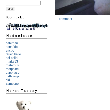
Kontakt
...
comment
Hedonisten
bateman
bonafide
ericpp
feuerlibelle
hoi polloi
mark793
maternus
morphine
pappnase
pathologe
sid
zampano
Horst-Tappsy