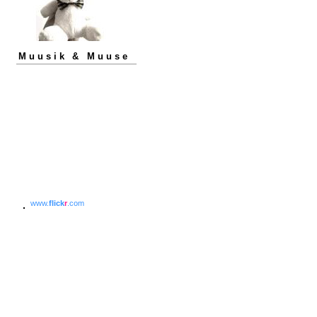
Muusik & Muuse
www.
flick
r
.com