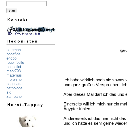
Kontakt
Hedonisten
bateman
fight
bonafide
ericpp
feuerlibelle
hoi polloi
mark793
maternus
Ich habe wirklich noch nie sowas
morphine
pappnase
und ganz großes Versprechen: Ich
pathologe
sid
Aber dieses Mal darf ich das und 
zampano
Einerseits will ich mich nur ein m
Horst-Tappsy
Ägypter fühlen.
Andererseits ist das hier nicht d
und ich hätte es sehr gerne wiede