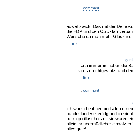
...
comment
auwehzwick. Das mit der Demokra
die FDP und den CSU-Tarnverban
Wünsche da man mehr Glück ins 
...
link
gori
....na immerhin haben die 
von zurechtgestutzt und de
...
link
...
comment
f
ich wünsche ihnen und allen erneu
bundesland viel erfolg und die rich
herrn gorillaschnitzel, sie waren 
allein ihr unermüdlicher einsatz m
alles gute!