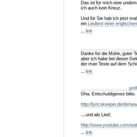
Das ist für mich eine unde
ich auch kein Kreuz.
Und für Sie hab ich jetzt ma
ein
Liedtext einer englische
...
link
Danke für die Mühe, guter Tex
aber ich habe bei dieser Gel
der man Texte auf dem Schi
...
link
gori
Oha. Entschuldigense bitte
http://lyricskeeper.de/de/n
....und als Lied:
http://www.youtube.com/
...
link