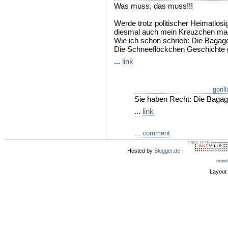
Was muss, das muss!!!
Werde trotz politischer Heimatlosi
diesmal auch mein Kreuzchen ma
Wie ich schon schrieb: Die Baga
Die Schneeflöckchen Geschichte ge
...
link
goril
Sie haben Recht: Die Bagag
...
link
...
comment
Hosted by
Blogger.de
-
kosten
Layout