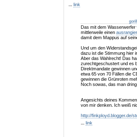
...
link
gori
Das mit dem Wasserwerfer 
mittlerweile einen
ausrangie
damit dem Mappus auf seiner
Und um den Widerstandsgeis
dazu ist die Stimmung hier 
Aber das Wahlrecht! Das hab
zurechtgeschustert und es b
Direktmandate gewinnen und
etwa 65 von 70 Fällen die 
gewinnen die Grünroten me
Noch sowas, das man dring
Angesichts deines Kommenta
von mir denken. Ich weiß nic
http://finkployd.blogger.de/s
...
link