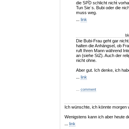
die SPD schlicht nicht vorha
Tun Sie´s. Bubi oder die ni
muss weg.
...
link
bl
Die Bubi-Frau geht gar nicht
halten die Anhängsel, ob Fr
ruft Ihren Mann während Int
an (siehe StZ). Auch der reli
nicht ohne.
Aber gut. Ich denke, ich ha
...
link
...
comment
Ich wünschte, ich könnte morgen 
Wenigstens kann ich aber heute d
...
link