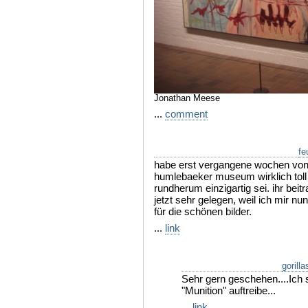
Jonathan Meese
...
comment
fe
habe erst vergangene wochen von 
humlebaeker museum wirklich toll
rundherum einzigartig sei. ihr beit
jetzt sehr gelegen, weil ich mir n
für die schönen bilder.
...
link
gorilla
Sehr gern geschehen....Ich
"Munition" auftreibe...
...
link