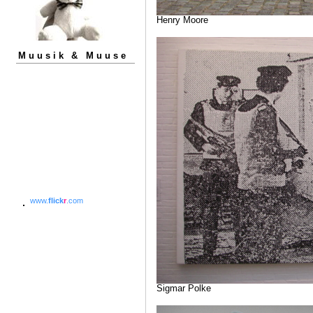
Henry Moore
Muusik & Muuse
www.
flick
r
.com
Sigmar Polke