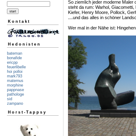
So ziemlich jeder moderne Maler 
steht da rum: Warhol, Giacometti,
Kiefer, Henry Moore, Pollock, Gerh
....und das alles in schöner Lands
Kontakt
Wer mal in der Nähe ist: Hingehen
Hedonisten
bateman
bonafide
ericpp
feuerlibelle
hoi polloi
mark793
maternus
morphine
pappnase
pathologe
sid
zampano
Horst-Tappsy