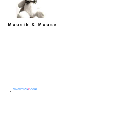
Muusik & Muuse
www.
flick
r
.com