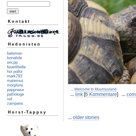
Kontakt
Hedonisten
bateman
bonafide
ericpp
feuerlibelle
hoi polloi
mark793
maternus
morphine
...
Welcome to Muumuuland
pappnase
...
link
[
6 Kommentare
] ...
com
pathologe
sid
zampano
Horst-Tappsy
...
older stories