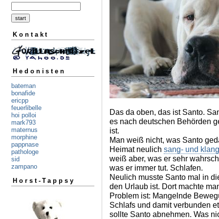
Kontakt
Hedonisten
bateman
bonafide
ericpp
feuerlibelle
Das da oben, das ist Santo. San
hoi polloi
es nach deutschen Behörden ge
mark793
ist.
maternus
morphine
Man weiß nicht, was Santo geda
pappnase
Heimat neulich
sang- und klan
pathologe
weiß aber, was er sehr wahrsch
sid
zampano
was er immer tut. Schlafen.
Neulich musste Santo mal in d
Horst-Tappsy
den Urlaub ist. Dort machte ma
Problem ist: Mangelnde Beweg
Schlafs und damit verbunden e
sollte Santo abnehmen. Was ni