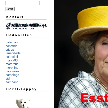
Kontakt
Hedonisten
bateman
bonafide
ericpp
feuerlibelle
hoi polloi
mark793
maternus
morphine
pappnase
pathologe
sid
zampano
Horst-Tappsy