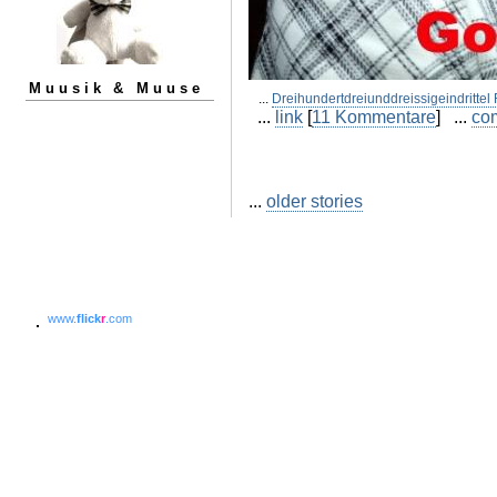
Muusik & Muuse
...
Dreihundertdreiunddreissigeindrittel
...
link
[
11 Kommentare
] ...
co
...
older stories
www.
flick
r
.com