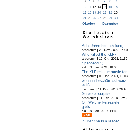
3
4
5
6
7
8
9
10
11
12
13
14
15
16
17
18
19
20
21
22
23
24
25
26
27
28
29
30
Oktober
Dezember
Die letzten
Weisheiten
Acht Jahre her. Ich fand,...
arboretum | 23. Nov. 2022, 14:08
Who Killed the KLF?
arboretum | 19. Okt. 2021, 11:39
Spannend : )
sid | 03. Jan. 2021, 18:40
The KLF reissue music for...
arboretum | 03. Jan. 2021, 16:03
wuuuunderschön. schwarz-
weiß...
einemaria | 11. Dez. 2019, 20:46
Surprise, surprise
arboretum | 11. Jan. 2019, 22:46
OT Welche Reiseziele
gibts...
sid | 09. Jan. 2019, 14:15
Subscribe in a reader
Altmuumuu