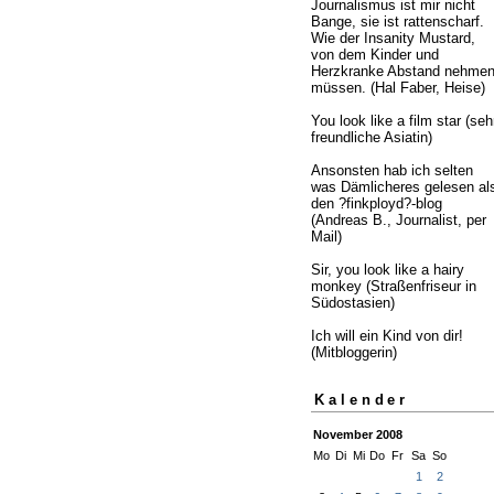
Journalismus ist mir nicht
Bange, sie ist rattenscharf.
Wie der Insanity Mustard,
von dem Kinder und
Herzkranke Abstand nehme
müssen. (Hal Faber, Heise)
You look like a film star (seh
freundliche Asiatin)
Ansonsten hab ich selten
was Dämlicheres gelesen al
den ?finkployd?-blog
(Andreas B., Journalist, per
Mail)
Sir, you look like a hairy
monkey (Straßenfriseur in
Südostasien)
Ich will ein Kind von dir!
(Mitbloggerin)
Kalender
November 2008
Mo
Di
Mi
Do
Fr
Sa
So
1
2