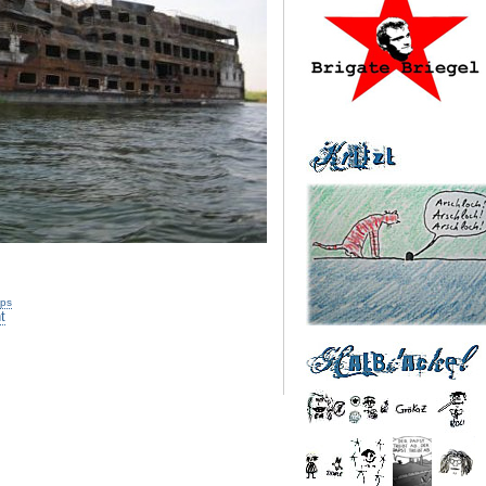
pps
t