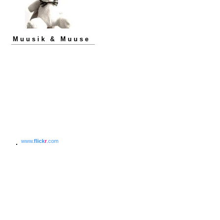
Muusik & Muuse
www.
flick
r
.com