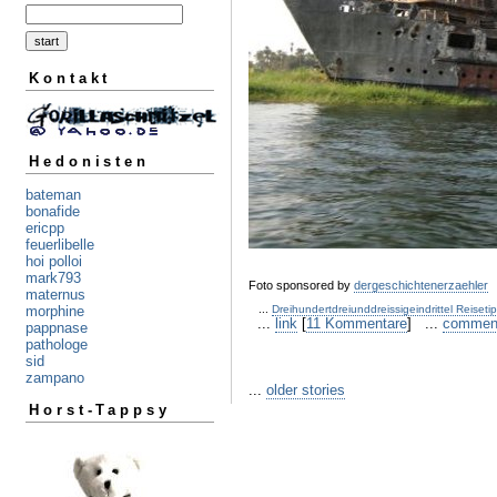
Kontakt
Hedonisten
bateman
bonafide
ericpp
feuerlibelle
hoi polloi
mark793
Foto sponsored by
dergeschichtenerzaehler
maternus
...
Dreihundertdreiunddreissigeindrittel Reiseti
morphine
...
link
[
11 Kommentare
] ...
commen
pappnase
pathologe
sid
zampano
...
older stories
Horst-Tappsy