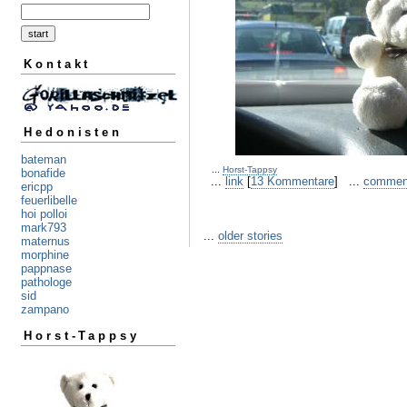
Kontakt
Hedonisten
bateman
...
Horst-Tappsy
bonafide
...
link
[
13 Kommentare
] ...
commen
ericpp
feuerlibelle
hoi polloi
mark793
...
older stories
maternus
morphine
pappnase
pathologe
sid
zampano
Horst-Tappsy