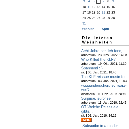
3
4
5
6
7
8
9
10
11
12
13
14
15
16
17
18
19
20
21
22
23
24
25
26
27
28
29
30
31
Februar
April
Die letzten
Weisheiten
Acht Jahre her. Ich fand,...
arboretum | 23. Nov. 2022, 14:08
Who Killed the KLF?
arboretum | 19. Okt. 2021, 11:39
Spannend : )
sid | 03. Jan. 2021, 18:40
The KLF reissue music for...
arboretum | 03. Jan. 2021, 16:03
wuuuunderschön. schwarz-
weiß...
einemaria | 11. Dez. 2019, 20:46
Surprise, surprise
arboretum | 11. Jan. 2019, 22:46
OT Welche Reiseziele
gibts...
sid | 09. Jan. 2019, 14:15
Subscribe in a reader