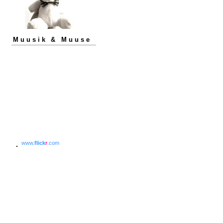
Muusik & Muuse
www.
flick
r
.com