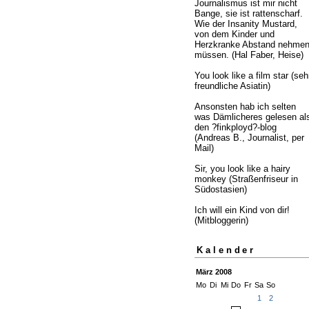
Journalismus ist mir nicht
Bange, sie ist rattenscharf.
Wie der Insanity Mustard,
von dem Kinder und
Herzkranke Abstand nehme
müssen. (Hal Faber, Heise)
You look like a film star (seh
freundliche Asiatin)
Ansonsten hab ich selten
was Dämlicheres gelesen al
den ?finkployd?-blog
(Andreas B., Journalist, per
Mail)
Sir, you look like a hairy
monkey (Straßenfriseur in
Südostasien)
Ich will ein Kind von dir!
(Mitbloggerin)
Kalender
März 2008
Mo
Di
Mi
Do
Fr
Sa
So
1
2