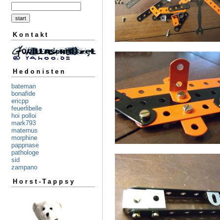
Kontakt
Hedonisten
bateman
bonafide
ericpp
feuerlibelle
hoi polloi
mark793
maternus
morphine
pappnase
pathologe
sid
zampano
Horst-Tappsy