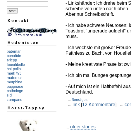
- Linkshänder: Ich drehe beim S
schreibe von unten nach oben. 
Aber nur Schreibschrift.
Kontakt
- Ich habe schwere Neurosen: I
Toastbrot "ungerade aufgeht" un
muss.
Hedonisten
- Ich wechsle mit großer Freude
bateman
Faithless zu Bach, von Houell
bonafide
ericpp
- Meine kreativste Phase ist zw
feuerlibelle
hoi polloi
mark793
- Ich bin mal Bungee gesprunge
maternus
morphine
- Auf mich ist ein Haftbefehl ausg
pappnase
pathologe
Deutschland.
sid
zampano
...
Sonstiges
...
link
[
12 Kommentare
] ...
co
Horst-Tappsy
...
older stories