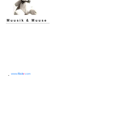
Muusik & Muuse
www.
flick
r
.com