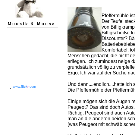
Pfeffermühle ist
Der Teufel stec
Muusik & Muuse
von Billigkrampf
Billigscheiße f
Discounter? Bäh
Batteriebetrie
Komfortabel, tol
Menschen gedacht, die nicht de
erliegen. Ich zumindest neige d
grundsätzlich völlig zu verpfeffe
Ergo: Ich war auf der Suche na
Und dann....endlich....hatte ich
www.
flick
r
.com
Die Pfeffermühle der Pfeffermü
Einige mögen sich die Augen rei
Peugeot? Das sind doch Autos..
Richtig. Peugeot sind auch Aut
man an die anderen beiden sch
(was Peugeot mit schwäbischer