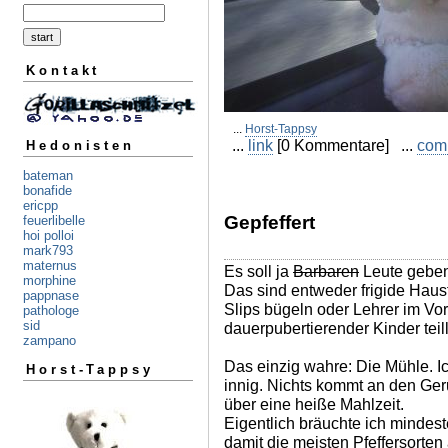
Kontakt
...
Horst-Tappsy
...
link
[0 Kommentare] ...
com
Hedonisten
bateman
bonafide
ericpp
Gepfeffert
feuerlibelle
hoi polloi
mark793
maternus
Es soll ja
Barbaren
Leute geben,
morphine
Das sind entweder frigide Haus
pappnase
Slips bügeln oder Lehrer im Vo
pathologe
sid
dauerpubertierender Kinder teill
zampano
Das einzig wahre: Die Mühle. I
Horst-Tappsy
innig. Nichts kommt an den Ger
über eine heiße Mahlzeit.
Eigentlich bräuchte ich mindes
damit die meisten Pfeffersorten