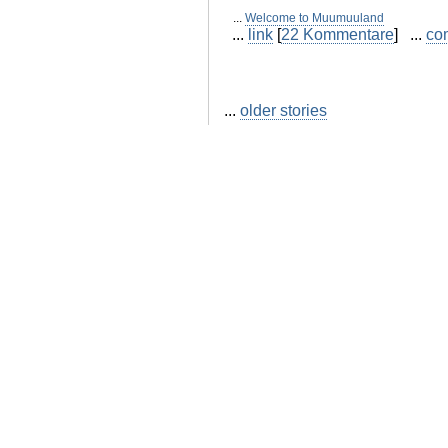
...
Welcome to Muumuuland
...
link
[
22 Kommentare
] ...
co
...
older stories