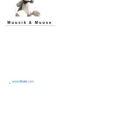
Muusik & Muuse
www.
flick
r
.com