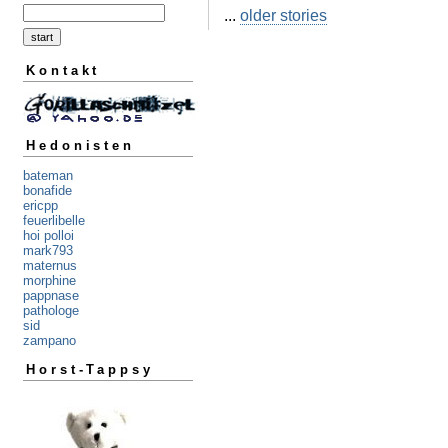
...
older stories
Kontakt
Hedonisten
bateman
bonafide
ericpp
feuerlibelle
hoi polloi
mark793
maternus
morphine
pappnase
pathologe
sid
zampano
Horst-Tappsy