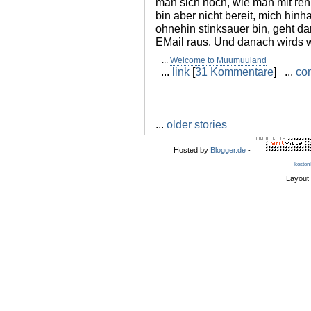
man sich noch, wie man mit reni
bin aber nicht bereit, mich hinh
ohnehin stinksauer bin, geht da
EMail raus. Und danach wirds wo
...
Welcome to Muumuuland
...
link
[
31 Kommentare
] ...
co
...
older stories
Hosted by
Blogger.de
-
kosten
Layout