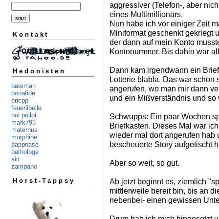
aggressiver (Telefon-, aber n
eines Multimillionärs.
Nun habe ich vor einiger Zeit 
Miniformat geschenkt gekriegt 
Kontakt
der dann auf mein Konto musst
Kontonummer. Bis dahin war all
Dann kam irgendwann ein Briefl
Hedonisten
Lotterie blabla. Das war schon 
bateman
angerufen, wo man mir dann vers
bonafide
und ein Mißverständnis und so 
ericpp
feuerlibelle
hoi polloi
Schwupps: Ein paar Wochen sp
mark793
Briefkasten. Dieses Mal war ich
maternus
wieder mal dort angerufen hab 
morphine
bescheuerte Story aufgetischt 
pappnase
pathologe
sid
Aber so weit, so gut.
zampano
Ab jetzt beginnt es, ziemlich "s
Horst-Tappsy
mittlerweile bereit bin, bis an 
nebenbei- einen gewissen Unter
Drum hab ich mich hingesetzt u