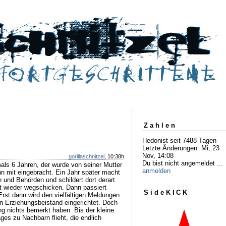
Zahlen
Hedonist seit 7488 Tagen
Letzte Änderungen: Mi, 23.
Nov, 14:08
gorillaschnitzel
, 10:38h
Du bist nicht angemeldet ...
mals 6 Jahren, der wurde von seiner Mutter
anmelden
n mit eingebracht. Ein Jahr später macht
n und Behörden und schildert dort derart
tt wieder wegschicken. Dann passiert
SideKICK
 Erst dann wird den vielfältigen Meldungen
n Erziehungsbeistand eingerichtet. Doch
ang nichts bemerkt haben. Bis der kleine
ages zu Nachbarn flieht, die endlich