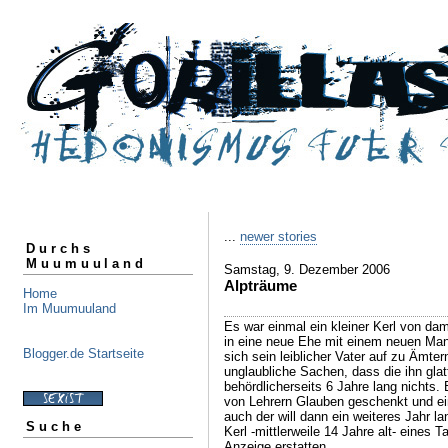
...
newer stories
Durchs
Muumuuland
Samstag, 9. Dezember 2006
Alpträume
Home
Im Muumuuland
Es war einmal ein kleiner Kerl von da
in eine neue Ehe mit einem neuen Man
Blogger.de Startseite
sich sein leiblicher Vater auf zu Ämter
unglaubliche Sachen, dass die ihn gla
behördlicherseits 6 Jahre lang nichts.
von Lehrern Glauben geschenkt und ei
auch der will dann ein weiteres Jahr l
Suche
Kerl -mittlerweile 14 Jahre alt- eines T
Anzeige erstatten.