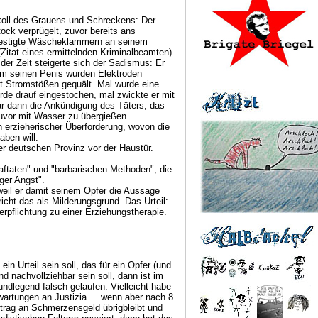
koll des Grauens und Schreckens: Der
ock verprügelt, zuvor bereits ans
befestigte Wäscheklammern an seinem
 (Zitat eines ermittelnden Kriminalbeamten)
der Zeit steigerte sich der Sadismus: Er
 um seinen Penis wurden Elektroden
t Stromstößen gequält. Mal wurde eine
e drauf eingestochen, mal zwickte er mit
ar dann die Ankündigung des Täters, das
zuvor mit Wasser zu übergießen.
 erzieherischer Überforderung, wovon die
aben will.
er deutschen Provinz vor der Haustür.
ftaten" und "barbarischen Methoden", die
ger Angst".
 weil er damit seinem Opfer die Aussage
richt das als Milderungsgrund. Das Urteil:
pflichtung zu einer Erziehungstherapie.
n Urteil sein soll, das für ein Opfer (und
nd nachvollziehbar sein soll, dann ist im
ndlegend falsch gelaufen. Vielleicht habe
artungen an Justizia.....wenn aber nach 8
Betrag an Schmerzensgeld übrigbleibt und