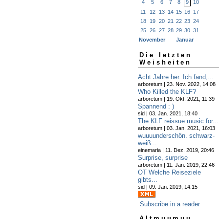
4
5
6
7
8
9
10
11
12
13
14
15
16
17
18
19
20
21
22
23
24
25
26
27
28
29
30
31
November
Januar
Die letzten
Weisheiten
Acht Jahre her. Ich fand,...
arboretum | 23. Nov. 2022, 14:08
Who Killed the KLF?
arboretum | 19. Okt. 2021, 11:39
Spannend : )
sid | 03. Jan. 2021, 18:40
The KLF reissue music for...
arboretum | 03. Jan. 2021, 16:03
wuuuunderschön. schwarz-
weiß...
einemaria | 11. Dez. 2019, 20:46
Surprise, surprise
arboretum | 11. Jan. 2019, 22:46
OT Welche Reiseziele
gibts...
sid | 09. Jan. 2019, 14:15
Subscribe in a reader
Altmuumuu