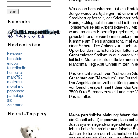
Was dann herauskommt, ist ein Proto
Junge wurde als 9jähriger mit einem St
Stockbett gefesselt, der Stiefvater 
Kontakt
Penis, schlug auf ihn ein und hielt ihn
"phasenweise als Arbeitssklaven". Mit 
wurde an einen Eisenträger gekettet,
gewickelt und er wurde minutenlang mi
Klemme am Penis angebracht, mal wurd
Hedonisten
einer Schere. Der Anlass zur Flucht w
Opfer bei den nächsten Stromfoltern 
bateman
Grenzenloser Sadismus aus vorgeblich
bonafide
leibliche Mutter nichts mitbekommen h
ericpp
Manchmal liegt Abu Ghraib mitten in d
feuerlibelle
hoi polloi
Das Gericht sprach von "schweren Stra
mark793
Gutachter von "Martyrium" und "ständi
maternus
Der Angeklagte ist voll geständig und
morphine
vor Gericht erspart, sieht dann das Ge
pappnase
7500 €uro Schmerzensgeld und eine Ver
pathologe
Das ist alles.
sid
zampano
Horst-Tappsy
Meine persönliche Meinung: Wenn das ei
die Gesellschaft) irgendwie plausibel u
Justizsystem irgendwo irgendetwas gru
ich zu hohe Ansprüche und falsche Erw
Jahren Tortur ein derart lächerlicher 