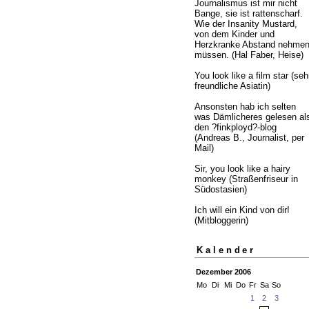
Journalismus ist mir nicht
Bange, sie ist rattenscharf.
Wie der Insanity Mustard,
von dem Kinder und
Herzkranke Abstand nehme
müssen. (Hal Faber, Heise)
You look like a film star (seh
freundliche Asiatin)
Ansonsten hab ich selten
was Dämlicheres gelesen al
den ?finkployd?-blog
(Andreas B., Journalist, per
Mail)
Sir, you look like a hairy
monkey (Straßenfriseur in
Südostasien)
Ich will ein Kind von dir!
(Mitbloggerin)
Kalender
Dezember 2006
Mo
Di
Mi
Do
Fr
Sa
So
1
2
3