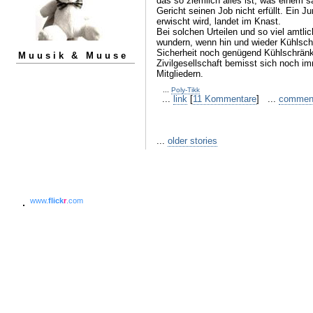
das so ziemlich alles ist, was einem s
Gericht seinen Job nicht erfüllt. Ein 
erwischt wird, landet im Knast.
Bei solchen Urteilen und so viel amtlic
wundern, wenn hin und wieder Kühlschr
Sicherheit noch genügend Kühlschränk
Muusik & Muuse
Zivilgesellschaft bemisst sich noch 
Mitgliedern.
...
Poly-Tikk
...
link
[
11 Kommentare
] ...
commen
...
older stories
www.
flick
r
.com