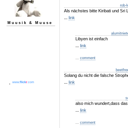
rob-l
Als nächstes bitte Kiribati und Sri 
...
link
Muusik & Muuse
alumitniet
Libyen ist einfach
...
link
...
comment
beetfre
Solang du nicht die falsche Strop
...
link
www.
flick
r
.com
s
also mich wundert,dass das 
...
link
...
comment