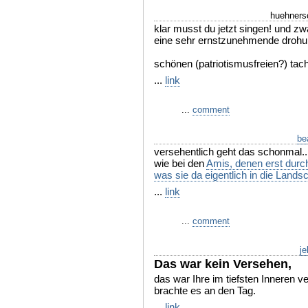
huehners
klar musst du jetzt singen! und zwa
eine sehr ernstzunehmende drohung
schönen (patriotismusfreien?) tac
...
link
...
comment
be
versehentlich geht das schonmal..
wie bei den
Amis, denen erst durch
was sie da eigentlich in die Landsch
...
link
...
comment
je
Das war kein Versehen,
das war Ihre im tiefsten Inneren 
brachte es an den Tag.
...
link