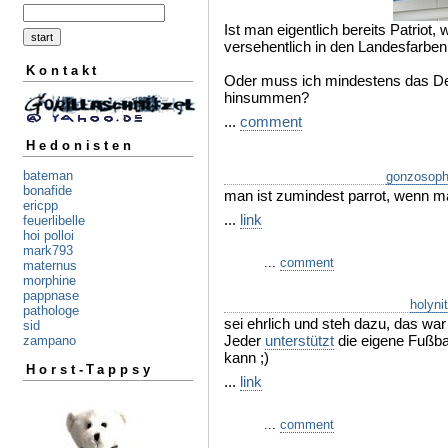
Ist man eigentlich bereits Patrio
versehentlich in den Landesfarben
Kontakt
Oder muss ich mindestens das Deu
hinsummen?
...
comment
Hedonisten
bateman
gonzosoph
bonafide
man ist zumindest parrot, wenn man
ericpp
...
link
feuerlibelle
hoi polloi
mark793
...
comment
maternus
morphine
pappnase
holyni
pathologe
sei ehrlich und steh dazu, das war
sid
Jeder
unterstützt
die eigene Fußba
zampano
kann ;)
Horst-Tappsy
...
link
...
comment