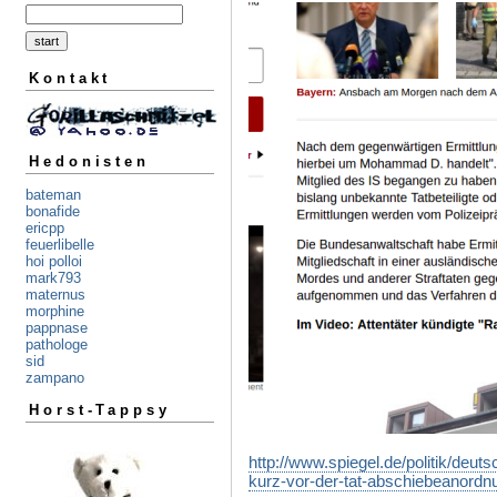
Kontakt
Hedonisten
bateman
bonafide
ericpp
feuerlibelle
hoi polloi
mark793
maternus
morphine
pappnase
pathologe
sid
zampano
Horst-Tappsy
http://www.spiegel.de/politik/deuts
kurz-vor-der-tat-abschiebeanordn