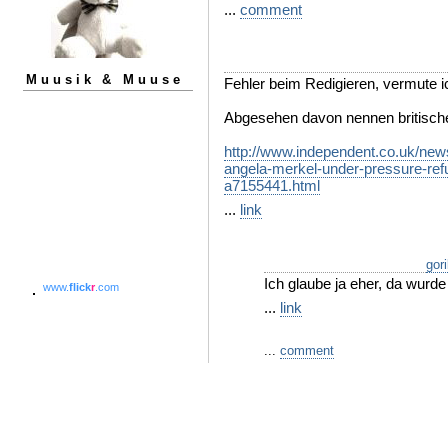
...
comment
Muusik & Muuse
Fehler beim Redigieren, vermute i
Abgesehen davon nennen britisc
http://www.independent.co.uk/new
angela-merkel-under-pressure-refu
a7155441.html
...
link
gori
Ich glaube ja eher, da wurde 
www.
flick
r
.com
...
link
...
comment