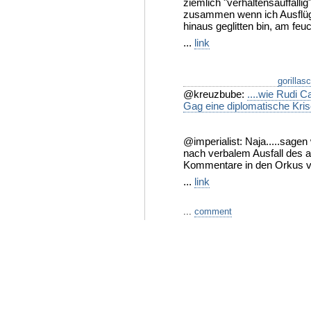
ziemlich "verhaltensauffällig
zusammen wenn ich Ausflüge
hinaus geglitten bin, am feu
...
link
gorillas
@kreuzbube:
....wie Rudi 
Gag eine diplomatische Krise
@imperialist: Naja.....sage
nach verbalem Ausfall des a
Kommentare in den Orkus ver
...
link
...
comment