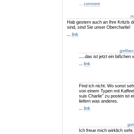
...
comment
m
Hab gestern auch an Ihre Kritzls 
sind, sind Sie unser Obercharlie!
...
link
gorillas
.....das ist jetzt ein bißchen
...
link
Find ich nicht. Wo sonst seh
von einem Typen mit Kaffe
suis Charlie" zu posten ist e
liefern was anderes.
...
link
gori
Ich freue mich wirklich sehr