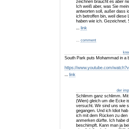
zeichnen braucht es aber nicht
Ich weiß aber, was Sie meine
antworten soll, außer dass i
ich betroffen bin, weil dies
haben wie ich. Gezeichnet. 
...
link
...
comment
kre
South Park puts Mohammad in a b
https://www.youtube.com/watch
...
link
der imp
Schlimm ganz schlimm. Mit m
(Wien) gleich um die Ecke i
versucht. Wir sind uns wie s
gegangen. Und ich Idiot hab
ich mit dem Rücken zu den 
anmerken dürfte. Ich habe 
beschimpft. Kann man ja bei 