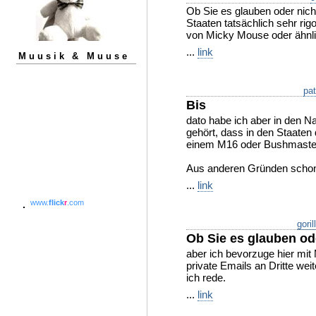
Ob Sie es glauben oder nicht
Staaten tatsächlich sehr ri
von Micky Mouse oder ähnli
...
link
Muusik & Muuse
pa
Bis
dato habe ich aber in den N
gehört, dass in den Staate
einem M16 oder Bushmaster
Aus anderen Gründen scho
...
link
www.
flick
r
.com
goril
Ob Sie es glauben od
aber ich bevorzuge hier mi
private Emails an Dritte wei
ich rede.
...
link