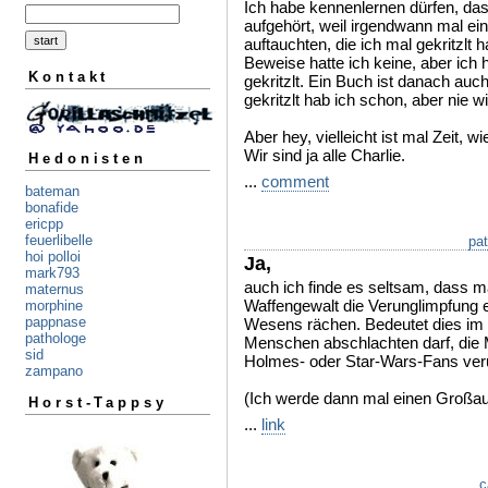
Ich habe kennenlernen dürfen, das
aufgehört, weil irgendwann mal ein
auftauchten, die ich mal gekritzlt h
Beweise hatte ich keine, aber ich
Kontakt
gekritzlt. Ein Buch ist danach auc
gekritzlt hab ich schon, aber nie wi
Aber hey, vielleicht ist mal Zeit, w
Wir sind ja alle Charlie.
Hedonisten
...
comment
bateman
bonafide
ericpp
feuerlibelle
pa
hoi polloi
Ja,
mark793
auch ich finde es seltsam, dass 
maternus
Waffengewalt die Verunglimpfung 
morphine
pappnase
Wesens rächen. Bedeutet dies im 
pathologe
Menschen abschlachten darf, die
sid
Holmes- oder Star-Wars-Fans ver
zampano
(Ich werde dann mal einen Großau
Horst-Tappsy
...
link
c