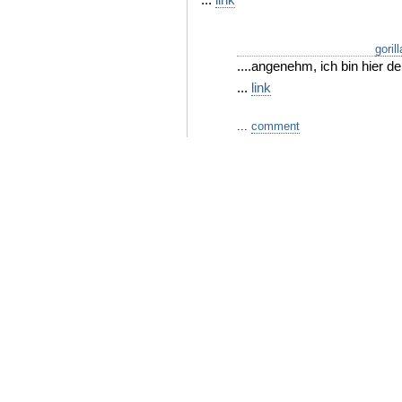
goril
....angenehm, ich bin hier de
...
link
...
comment