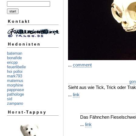
Kontakt
Hedonisten
bateman
bonafide
ericpp
...
comment
feuerlibelle
hoi polloi
mark793
maternus
gon
morphine
Sieht aus wie Tick, Trick oder Trak.
pappnase
...
link
pathologe
sid
zampano
Horst-Tappsy
Das Fähnchen Fieselschweif
...
link