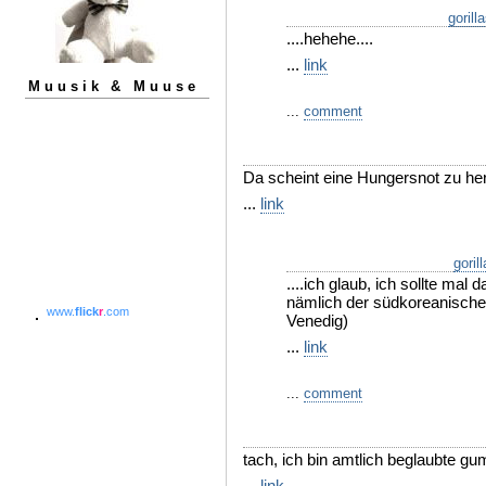
gorill
....hehehe....
...
link
Muusik & Muuse
...
comment
Da scheint eine Hungersnot zu he
...
link
goril
....ich glaub, ich sollte mal
nämlich der südkoreanische 
www.
flick
r
.com
Venedig)
...
link
...
comment
tach, ich bin amtlich beglaubte gum
...
link