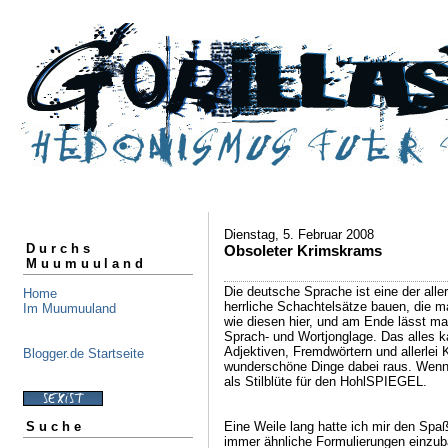
Dienstag, 5. Februar 2008
Durchs
Obsoleter Krimskrams
Muumuuland
Die deutsche Sprache ist eine der alle
Home
herrliche Schachtelsätze bauen, die m
Im Muumuuland
wie diesen hier, und am Ende lässt ma
Sprach- und Wortjonglage. Das alles k
Adjektiven, Fremdwörtern und allerle
Blogger.de Startseite
wunderschöne Dinge dabei raus. Wenn´s
als Stilblüte für den HohlSPIEGEL.
Eine Weile lang hatte ich mir den Spaß
Suche
immer ähnliche Formulierungen einzub