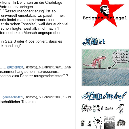
ikons. In Berichten an die Chefetage
Worte unterzubringen:
. "Ressourcenorientierung" ist so
universell einsetzbar. Es passt immer,
halb findet man auch immer einen
ist da schon "obsolet", weil das auch viel
n schon fragte, weshalb mich nach 4
chten noch kein Mensch angesprochen
in Satz 3 oder 4 positioniert, dass es
ekthandlung"....
jammernich
, Dienstag, 5. Februar 2008, 16:05
Zusammenhang schon interessieren...
spontan zum Fenster rausgeschmissen" ?
gorillaschnitzel
, Dienstag, 5. Februar 2008, 16:19
schaftlicher Totalruin.