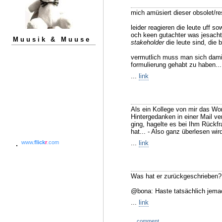
mich amüsiert dieser obsolet/re
leider reagieren die leute uff s
och keen gutachter was jesacht,
Muusik & Muuse
stakeholder
die leute sind, die
vermutlich muss man sich dami
formulierung gehabt zu haben...
...
link
Als ein Kollege von mir das Wor
Hintergedanken in einer Mail ve
ging, hagelte es bei Ihm Rückf
hat... - Also ganz überlesen wi
...
link
www.
flick
r
.com
Was hat er zurückgeschrieben? 
@bona: Haste tatsächlich jemac
...
link
...
comment