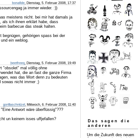
bonafide
, Dienstag, 5. Februar 2008, 17:37
ssourcengag ja immer wieder. :))
owas meistens nicht. bei mir hat damals ja
 als ich ihnen erklärt habe, dass
 beim barbecue das steak halten.
t begnügen, gehörigen spass bei der
 und ein weblog.
beetfreeq
, Dienstag, 5. Februar 2008, 19:49
t "obsolet" mal völlig ohne
rwendet hat, die an fast die ganze Firma
ragen, was das Wort denn zu bedeuten
rd sowas nicht immer ;)
gorillaschnitzel
, Mittwoch, 6. Februar 2008, 11:40
"Eine Antwort wäre überflüssig"???
ht un keinem isses uffjefallen?
Das sagen die
anderen
Um die Zukunft des neuen