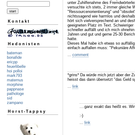
unter Zuhilfenahme des Fremdwörterlex
versuchte ich stets, 2 immer gleiche 
"Ressourcenorientierung" und "obsolet"
nichtssagend wie harmlos und deshalb 
hört sich vielversprechend an und des
Kontakt
geeigneten Platz im Text. Schwieriger 
schneller auffällt und ich mich ohnehi
Jahren und gut und gerne 25-30 Beri
hatte.
Dieses Mal habe ich etwas so auffällig 
Hedonisten
einfach auffallen muss: "Pekuniäre Aff
bateman
...
comment
bonafide
ericpp
feuerlibelle
hoi polloi
*grins* Da würde mich jetzt aber der 
mark793
heisst das dann übersetzt "das Geld 
maternus
morphine
...
link
pappnase
pathologe
sid
zampano
....ganz exakt das heißt es. Wirt
Horst-Tappsy
:-)
...
link