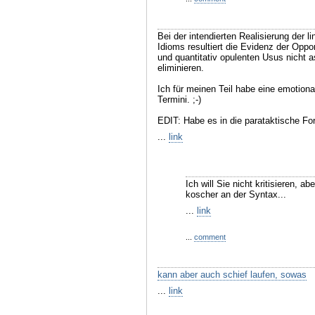
Bei der intendierten Realisierung der l
Idioms resultiert die Evidenz der Oppo
und quantitativ opulenten Usus nicht a
eliminieren.
Ich für meinen Teil habe eine emotion
Termini. ;-)
EDIT: Habe es in die parataktische Fo
...
link
Ich will Sie nicht kritisieren, a
koscher an der Syntax...
...
link
...
comment
kann aber auch schief laufen, sowas
...
link