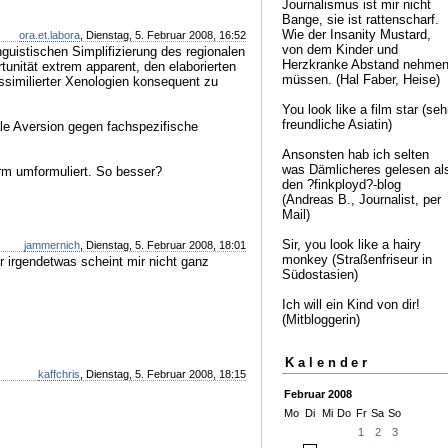
Journalismus ist mir nicht
Bange, sie ist rattenscharf.
Wie der Insanity Mustard,
ora.et.labora
, Dienstag, 5. Februar 2008, 16:52
von dem Kinder und
inguistischen Simplifizierung des regionalen
Herzkranke Abstand nehme
rtunität extrem apparent, den elaborierten
müssen. (Hal Faber, Heise)
ssimilierter Xenologien konsequent zu
You look like a film star (seh
freundliche Asiatin)
ale Aversion gegen fachspezifische
Ansonsten hab ich selten
was Dämlicheres gelesen al
rm umformuliert. So besser?
den ?finkployd?-blog
(Andreas B., Journalist, per
Mail)
Sir, you look like a hairy
jammernich
, Dienstag, 5. Februar 2008, 18:01
monkey (Straßenfriseur in
ber irgendetwas scheint mir nicht ganz
Südostasien)
Ich will ein Kind von dir!
(Mitbloggerin)
Kalender
kaffchris
, Dienstag, 5. Februar 2008, 18:15
Februar 2008
Mo
Di
Mi
Do
Fr
Sa
So
1
2
3