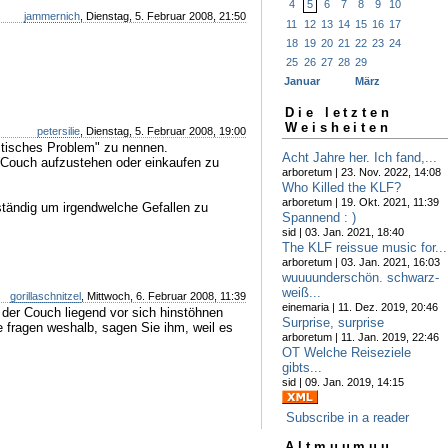
4
5
6
7
8
9
10
jammernich
, Dienstag, 5. Februar 2008, 21:50
11
12
13
14
15
16
17
18
19
20
21
22
23
24
25
26
27
28
29
Januar
März
Die letzten
Weisheiten
petersilie
, Dienstag, 5. Februar 2008, 19:00
istisches Problem" zu nennen.
Acht Jahre her. Ich fand,...
r Couch aufzustehen oder einkaufen zu
arboretum | 23. Nov. 2022, 14:08
Who Killed the KLF?
arboretum | 19. Okt. 2021, 11:39
tändig um irgendwelche Gefallen zu
Spannend : )
sid | 03. Jan. 2021, 18:40
The KLF reissue music for...
arboretum | 03. Jan. 2021, 16:03
wuuuunderschön. schwarz-
weiß...
gorillaschnitzel
, Mittwoch, 6. Februar 2008, 11:39
einemaria | 11. Dez. 2019, 20:46
 der Couch liegend vor sich hinstöhnen
Surprise, surprise
e fragen weshalb, sagen Sie ihm, weil es
arboretum | 11. Jan. 2019, 22:46
OT Welche Reiseziele
gibts...
sid | 09. Jan. 2019, 14:15
Subscribe in a reader
Altmuumuu