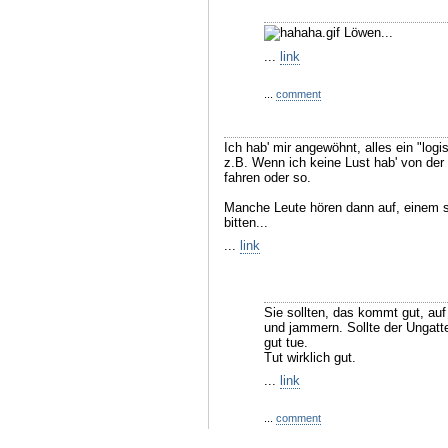
Löwen...
...
link
...
comment
Ich hab' mir angewöhnt, alles ein "log
z.B. Wenn ich keine Lust hab' von de
fahren oder so.
Manche Leute hören dann auf, einem s
bitten...
...
link
Sie sollten, das kommt gut, auf
und jammern. Sollte der Ungatt
gut tue.
Tut wirklich gut.
...
link
...
comment