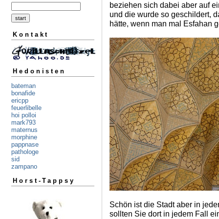
beziehen sich dabei aber auf ein
und die wurde so geschildert, 
hätte, wenn man mal Esfahan 
Kontakt
Hedonisten
bateman
bonafide
ericpp
feuerlibelle
hoi polloi
mark793
maternus
morphine
pappnase
pathologe
sid
zampano
Horst-Tappsy
Schön ist die Stadt aber in jed
sollten Sie dort in jedem Fall 