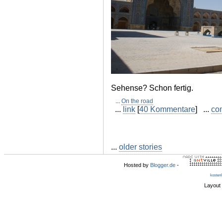
Sehense? Schon fertig.
...
On the road
...
link
[
40 Kommentare
] ...
co
...
older stories
Hosted by
Blogger.de
-
kosten
Layout