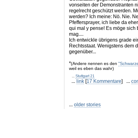
vonseiten der Demonstranten ni
regelrecht geschützt werden. M
werden? Ich meine: Nö. Nie. N
Pfeffersprayer, ich liebe da eh
qui mal y pense! Es möge sich b
mag....
Ich entwickle übrigens grade e
Rechtsstaat. Wenigstens dem 
gegenüber...
*
(Andere nennen es den
"Schwarz
weil es eben das wahr)
...
Stuttgart 21
...
link
[
17 Kommentare
] ...
co
...
older stories