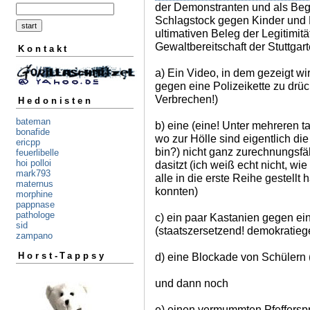
der Demonstranten und als Begr
Schlagstock gegen Kinder und 
ultimativen Beleg der Legitimit
Gewaltbereitschaft der Stuttgart
Kontakt
a) Ein Video, in dem gezeigt wi
gegen eine Polizeikette zu drüc
Verbrechen!)
Hedonisten
bateman
b) eine (eine! Unter mehreren
bonafide
wo zur Hölle sind eigentlich di
ericpp
bin?) nicht ganz zurechnungsfäh
feuerlibelle
hoi polloi
dasitzt (ich weiß echt nicht, wie
mark793
alle in die erste Reihe gestellt
maternus
konnten)
morphine
pappnase
pathologe
c) ein paar Kastanien gegen e
sid
(staatszersetzend! demokratieg
zampano
d) eine Blockade von Schülern (g
Horst-Tappsy
und dann noch
e) einen vermummten Pfefferspr