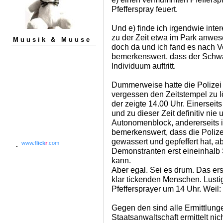
Pfefferspray feuert.
Und e) finde ich irgendwie inte
zu der Zeit etwa im Park anwese
Muusik & Muuse
doch da und ich fand es nach V
bemerkenswert, dass der Schwa
Individuum auftritt.
Dummerweise hatte die Polizei 
vergessen den Zeitstempel zu lö
der zeigte 14.00 Uhr. Einerseits
und zu dieser Zeit definitiv ni
Autonomenblock, andererseits i
bemerkenswert, dass die Poliz
gewassert und gepfeffert hat, a
www.
flick
r
.com
Demonstranten erst eineinhalb
kann.
Aber egal. Sei es drum. Das er
klar tickenden Menschen. Lusti
Pfeffersprayer um 14 Uhr. Weil:
Gegen den sind alle Ermittlunge
Staatsanwaltschaft ermittelt ni