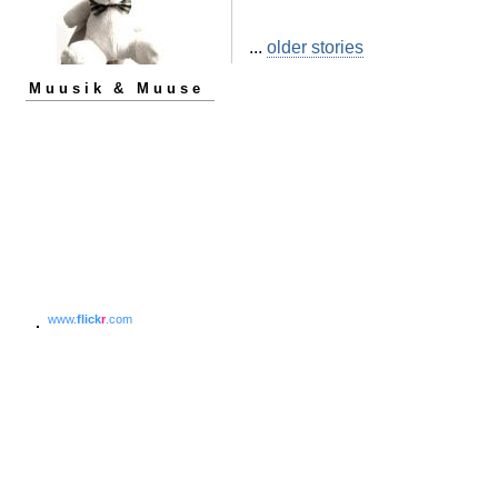
...
older stories
Muusik & Muuse
www.
flick
r
.com