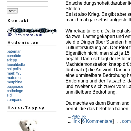
Entscheidungshoheit darüber li
Stellen.
Es ist also Krieg. Es gibt aber 
manchmal gar selbst aufgestellt
Kontakt
Wir rekapitulieren: Da kriegt a
da zwei Laster gekapert und en
sie die Dinger über Stunden hi
Hedonisten
Luftunterstützung an. Der Pilot f
bateman
Eigentlich nicht, man sitzt ja 1
bonafide
bejaht. Dann schlägt der Pilot in
ericpp
Machtdemonstration knapp drübe
feuerlibelle
hoi polloi
fünf mal (!) die Antwort. Danac
mark793
eine unmittelbare Bedrohung ha
maternus
Entfernung und der Tatsache, da
morphine
und zweitens sich zuvor vom L
pappnase
pathologe
unmittelbare Bedrohung.
sid
zampano
Da machte es dann Bumm und ic
nennt, die das befohlen haben.
Horst-Tappsy
...
Poly-Tikk
...
link
[
6 Kommentare
] ...
com