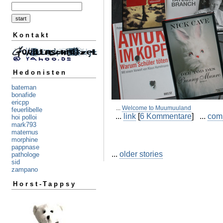
Kontakt
Hedonisten
bateman
bonafide
ericpp
...
Welcome to Muumuuland
feuerlibelle
...
link
[
6 Kommentare
] ...
com
hoi polloi
mark793
maternus
morphine
pappnase
...
older stories
pathologe
sid
zampano
Horst-Tappsy