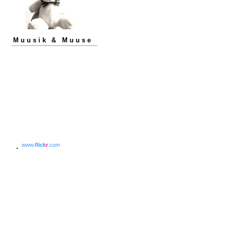
Muusik & Muuse
www.
flick
r
.com