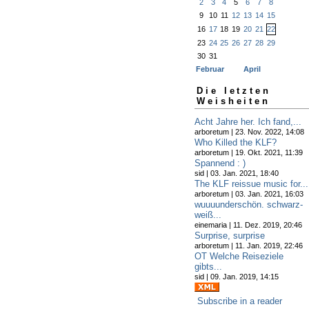
2
3
4
5
6
7
8
9
10
11
12
13
14
15
16
17
18
19
20
21
22
23
24
25
26
27
28
29
30
31
Februar
April
Die letzten
Weisheiten
Acht Jahre her. Ich fand,...
arboretum | 23. Nov. 2022, 14:08
Who Killed the KLF?
arboretum | 19. Okt. 2021, 11:39
Spannend : )
sid | 03. Jan. 2021, 18:40
The KLF reissue music for...
arboretum | 03. Jan. 2021, 16:03
wuuuunderschön. schwarz-
weiß...
einemaria | 11. Dez. 2019, 20:46
Surprise, surprise
arboretum | 11. Jan. 2019, 22:46
OT Welche Reiseziele
gibts...
sid | 09. Jan. 2019, 14:15
Subscribe in a reader