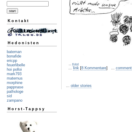
Kontakt
Hedonisten
bateman
bonafide
ericpp
...
Kritzl
feuerlibelle
...
link
[
8 Kommentare
] ...
comment
hoi polloi
mark793
maternus
morphine
...
older stories
pappnase
pathologe
sid
zampano
Horst-Tappsy