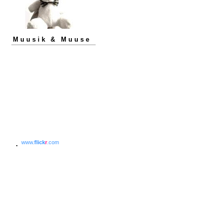
Muusik & Muuse
www.
flick
r
.com