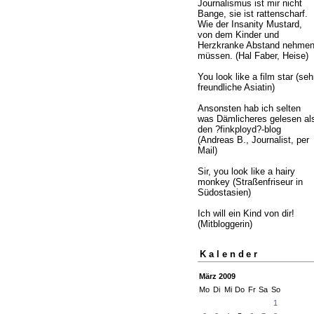
Journalismus ist mir nicht
Bange, sie ist rattenscharf.
Wie der Insanity Mustard,
von dem Kinder und
Herzkranke Abstand nehme
müssen. (Hal Faber, Heise)
You look like a film star (seh
freundliche Asiatin)
Ansonsten hab ich selten
was Dämlicheres gelesen al
den ?finkployd?-blog
(Andreas B., Journalist, per
Mail)
Sir, you look like a hairy
monkey (Straßenfriseur in
Südostasien)
Ich will ein Kind von dir!
(Mitbloggerin)
Kalender
März 2009
Mo
Di
Mi
Do
Fr
Sa
So
1