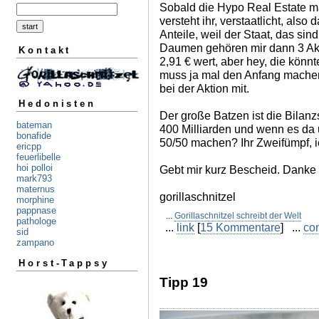
Sobald die Hypo Real Estate mal 
versteht ihr, verstaatlicht, als
Anteile, weil der Staat, das sind
Daumen gehören mir dann 3 Akt
Kontakt
2,91 € wert, aber hey, die könn
muss ja mal den Anfang machen
bei der Aktion mit.
Hedonisten
Der große Batzen ist die Bilan
bateman
400 Milliarden und wenn es da 
bonafide
50/50 machen? Ihr Zweifümpf, i
ericpp
feuerlibelle
hoi polloi
Gebt mir kurz Bescheid. Danke
mark793
maternus
gorillaschnitzel
morphine
pappnase
...
Gorillaschnitzel schreibt der Welt
pathologe
...
link
[
15 Kommentare
] ...
co
sid
zampano
Horst-Tappsy
Tipp 19