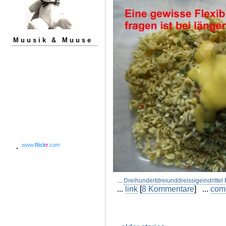
Muusik & Muuse
www.
flick
r
.com
...
Dreihundertdreiunddreissigeindrittel
...
link
[
8 Kommentare
] ...
com