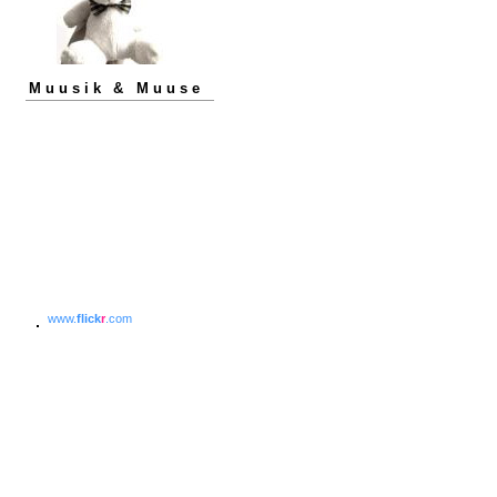
Muusik & Muuse
www.
flick
r
.com