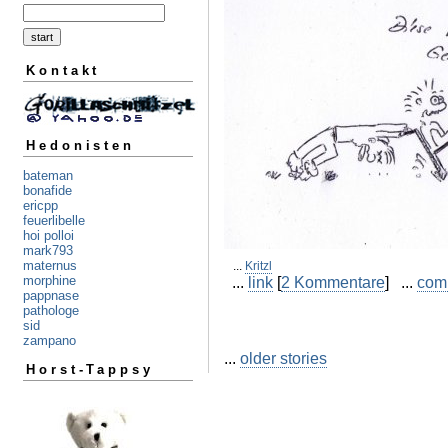
Kontakt
Hedonisten
bateman
bonafide
ericpp
feuerlibelle
hoi polloi
mark793
maternus
...
Kritzl
...
link
[
2 Kommentare
] ...
com
morphine
pappnase
pathologe
sid
zampano
...
older stories
Horst-Tappsy