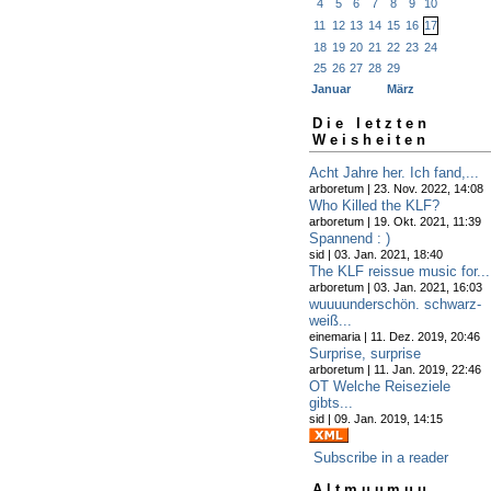
4
5
6
7
8
9
10
11
12
13
14
15
16
17
18
19
20
21
22
23
24
25
26
27
28
29
Januar
März
Die letzten
Weisheiten
Acht Jahre her. Ich fand,...
arboretum | 23. Nov. 2022, 14:08
Who Killed the KLF?
arboretum | 19. Okt. 2021, 11:39
Spannend : )
sid | 03. Jan. 2021, 18:40
The KLF reissue music for...
arboretum | 03. Jan. 2021, 16:03
wuuuunderschön. schwarz-
weiß...
einemaria | 11. Dez. 2019, 20:46
Surprise, surprise
arboretum | 11. Jan. 2019, 22:46
OT Welche Reiseziele
gibts...
sid | 09. Jan. 2019, 14:15
Subscribe in a reader
Altmuumuu