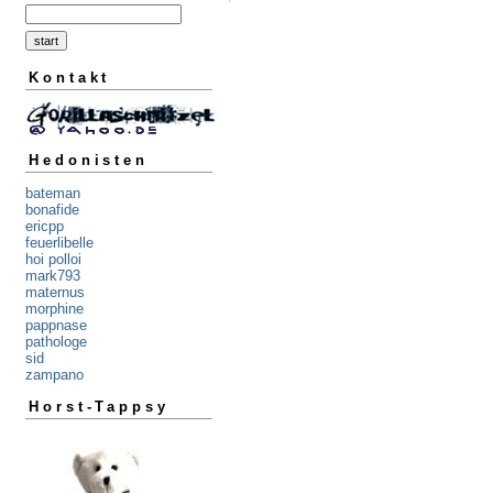
Kontakt
Hedonisten
bateman
bonafide
ericpp
feuerlibelle
hoi polloi
mark793
maternus
morphine
pappnase
pathologe
sid
zampano
Horst-Tappsy