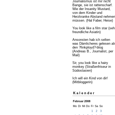
Journalismus ist mir nicht
Bange, sie ist rattenscharf.
Wie der Insanity Mustard,
von dem Kinder und
Herzkranke Abstand nehme
müssen. (Hal Faber, Heise)
You look like a film star (seh
freundliche Asiatin)
Ansonsten hab ich selten
was Dämlicheres gelesen al
den ?finkployd?-blog
(Andreas B., Journalist, per
Mail)
Sir, you look like a hairy
monkey (Straßenfriseur in
Südostasien)
Ich will ein Kind von dir!
(Mitbloggerin)
Kalender
Februar 2008
Mo
Di
Mi
Do
Fr
Sa
So
1
2
3