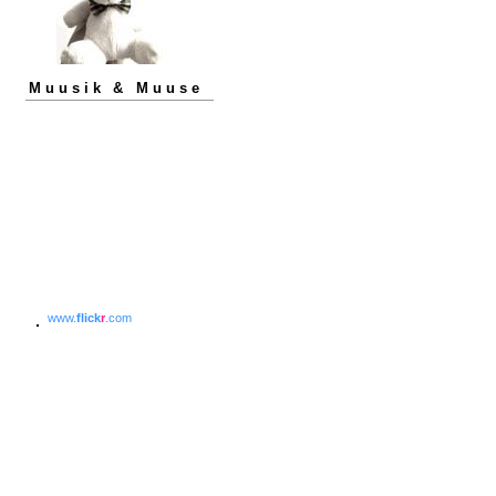
Muusik & Muuse
www.
flick
r
.com