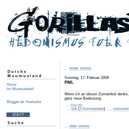
...
newer stories
Durchs
Muumuuland
Sonntag, 17. Februar 2008
PML
Home
Im Muumuuland
Wenn ich an diesen Zumwinkel denke, 
ganz neue Bedeutung.
Blogger.de Startseite
...
Poly-Tikk
...
link
[
3 Kommentare
] ...
comment
Suche
...
older stories