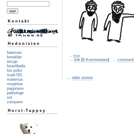
Kontakt
Hedonisten
bateman
...
Kritzl
bonafide
...
link
[
8 Kommentare
] ...
comment
ericpp
feuerlibelle
hoi polloi
mark793
...
older stories
maternus
morphine
pappnase
pathologe
sid
zampano
Horst-Tappsy