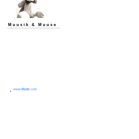
Muusik & Muuse
www.
flick
r
.com