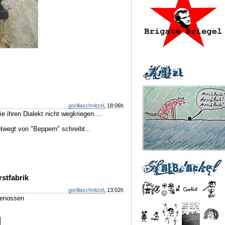
gorillaschnitzel
, 18:06h
ie ihren Dialekt nicht wegkriegen....
ntwegt von "Beppern" schreibt...
stfabrik
gorillaschnitzel
, 13:02h
tgenossen