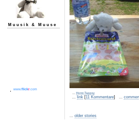
Muusik & Muuse
www.
flick
r
.com
...
Horst-Tappsy
...
link
[
11 Kommentare
] ...
commen
...
older stories