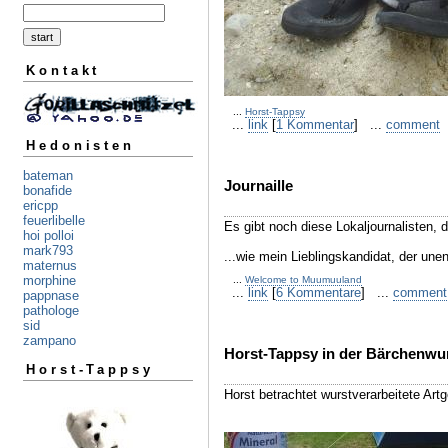
Kontakt
...
Horst-Tappsy
...
link
[
1 Kommentar
] ...
comment
Hedonisten
bateman
Journaille
bonafide
ericpp
feuerlibelle
Es gibt noch diese Lokaljournalisten, d
hoi polloi
mark793
...wie mein Lieblingskandidat, der une
maternus
morphine
...
Welcome to Muumuuland
...
link
[
6 Kommentare
] ...
comment
pappnase
pathologe
sid
zampano
Horst-Tappsy in der Bärchenwur
Horst-Tappsy
Horst betrachtet wurstverarbeitete Ar