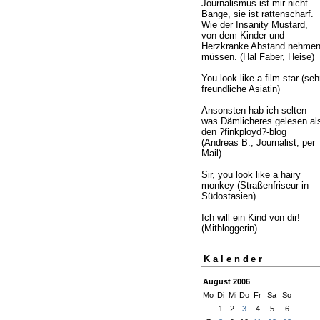
Journalismus ist mir nicht
Bange, sie ist rattenscharf.
Wie der Insanity Mustard,
von dem Kinder und
Herzkranke Abstand nehme
müssen. (Hal Faber, Heise)
You look like a film star (seh
freundliche Asiatin)
Ansonsten hab ich selten
was Dämlicheres gelesen al
den ?finkployd?-blog
(Andreas B., Journalist, per
Mail)
Sir, you look like a hairy
monkey (Straßenfriseur in
Südostasien)
Ich will ein Kind von dir!
(Mitbloggerin)
Kalender
August 2006
Mo
Di
Mi
Do
Fr
Sa
So
1
2
3
4
5
6