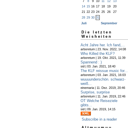
7
8
9
10
11
12
13
14
15
16
17
18
19
20
21
22
23
24
25
26
27
28
29
30
31
Juli
September
Die letzten
Weisheiten
Acht Jahre her. Ich fand,...
arboretum | 23. Nov. 2022, 14:08
Who Killed the KLF?
arboretum | 19. Okt. 2021, 11:39
Spannend : )
sid | 03. Jan. 2021, 18:40
The KLF reissue music for...
arboretum | 03. Jan. 2021, 16:03
wuuuunderschön. schwarz-
weiß...
einemaria | 11. Dez. 2019, 20:46
Surprise, surprise
arboretum | 11. Jan. 2019, 22:46
OT Welche Reiseziele
gibts...
sid | 09. Jan. 2019, 14:15
Subscribe in a reader
Altmuumuu