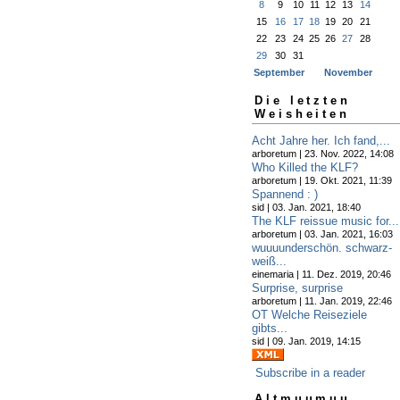
8
9
10
11
12
13
14
15
16
17
18
19
20
21
22
23
24
25
26
27
28
29
30
31
September
November
Die letzten
Weisheiten
Acht Jahre her. Ich fand,...
arboretum | 23. Nov. 2022, 14:08
Who Killed the KLF?
arboretum | 19. Okt. 2021, 11:39
Spannend : )
sid | 03. Jan. 2021, 18:40
The KLF reissue music for...
arboretum | 03. Jan. 2021, 16:03
wuuuunderschön. schwarz-
weiß...
einemaria | 11. Dez. 2019, 20:46
Surprise, surprise
arboretum | 11. Jan. 2019, 22:46
OT Welche Reiseziele
gibts...
sid | 09. Jan. 2019, 14:15
Subscribe in a reader
Altmuumuu