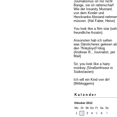
Journalismus ist mir nicht
Bange, sie ist rattenscharf.
Wie der Insanity Mustard,
von dem Kinder und
Herzkranke Abstand nehme
müssen. (Hal Faber, Heise)
You look like a film star (seh
freundliche Asiatin)
Ansonsten hab ich selten
was Dämlicheres gelesen al
den ?finkployd?-blog
(Andreas B., Journalist, per
Mail)
Sir, you look like a hairy
monkey (Straßenfriseur in
Südostasien)
Ich will ein Kind von dir!
(Mitbloggerin)
Kalender
Oktober 2012
Mo
Di
Mi
Do
Fr
Sa
So
1
2
3
4
5
6
7