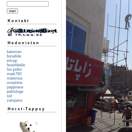
Kontakt
Hedonisten
bateman
bonafide
ericpp
feuerlibelle
hoi polloi
mark793
maternus
morphine
pappnase
pathologe
sid
zampano
Horst-Tappsy