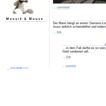
...
comment
Muusik & Muuse
Der Mann hängt an einem Siemens-Luft
muss wirklich schwindelfrei und todesm
...
link
g
....in dem Fall dürfte es so sei
Geld verdienen will...
...
link
...
comment
www.
flick
r
.com