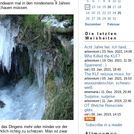
5
6
7
8
9
10
11
gendwann mal in den mindestens 9 Jahren
12
13
14
15
16
17
18
nschauen müssen.
19
20
21
22
23
24
25
26
27
28
29
30
31
Dezember
Februar
Die letzten
Weisheiten
Acht Jahre her. Ich fand,...
arboretum | 23. Nov. 2022, 14:08
Who Killed the KLF?
arboretum | 19. Okt. 2021, 11:39
Spannend : )
sid | 03. Jan. 2021, 18:40
The KLF reissue music for...
arboretum | 03. Jan. 2021, 16:03
wuuuunderschön. schwarz-
weiß...
einemaria | 11. Dez. 2019, 20:46
Surprise, surprise
arboretum | 11. Jan. 2019, 22:46
OT Welche Reiseziele
gibts...
sid | 09. Jan. 2019, 14:15
Subscribe in a reader
n das Dingens mehr oder minder vor der
klich richtig zu schätzen. Man ist zwar
Altmuumuu