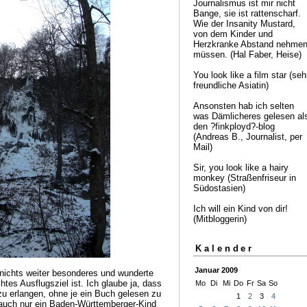
Journalismus ist mir nicht
Bange, sie ist rattenscharf.
Wie der Insanity Mustard,
von dem Kinder und
Herzkranke Abstand nehme
müssen. (Hal Faber, Heise)
You look like a film star (seh
freundliche Asiatin)
Ansonsten hab ich selten
was Dämlicheres gelesen al
den ?finkployd?-blog
(Andreas B., Journalist, per
Mail)
Sir, you look like a hairy
monkey (Straßenfriseur in
Südostasien)
Ich will ein Kind von dir!
(Mitbloggerin)
Kalender
Januar 2009
r nichts weiter besonderes und wunderte
tes Ausflugsziel ist. Ich glaube ja, dass
Mo
Di
Mi
Do
Fr
Sa
So
zu erlangen, ohne je ein Buch gelesen zu
1
2
3
4
 auch nur ein Baden-Württemberger-Kind