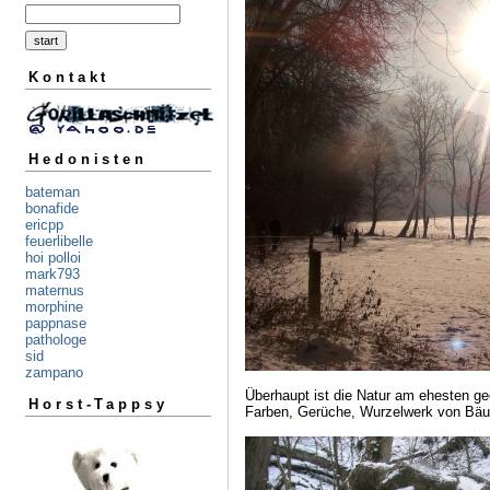
Kontakt
Hedonisten
bateman
bonafide
ericpp
feuerlibelle
hoi polloi
mark793
maternus
morphine
pappnase
pathologe
sid
zampano
Überhaupt ist die Natur am ehesten ge
Horst-Tappsy
Farben, Gerüche, Wurzelwerk von Bäum