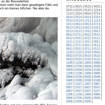
es an der Besonderheit.
sen sieht man dann gewaltigere Fälle und
0715
|
0615
|
0515
|
0415
|
ch ein kleines bißchen. Nie aber die
0315
|
0215
|
0115
|
1214
|
1114
|
1014
|
0914
|
0714
|
0614
|
0514
|
0414
|
0314
|
0214
|
0114
|
1213
|
1113
|
1013
|
0913
|
0813
|
0713
|
0613
|
0513
|
0413
|
0313
|
0213
|
0113
|
1012
|
0912
|
0812
|
0712
|
0612
|
0512
|
0412
|
0312
|
0212
|
0112
|
1211
|
1111
|
1011
|
0911
|
0811
|
0711
|
0611
|
0511
|
0411
|
0311
|
0211
|
0111
|
1210
|
1110
|
1010
|
0910
|
0810
|
0710
|
0610
|
0510
|
0410
|
0310
|
0210
|
0110
|
1209
|
1109
|
1009
|
0909
|
0809
|
0709
|
0609
|
0509
|
0409
|
0309
|
0209
|
0109
|
1208
|
1108
|
1008
|
0908
|
0808
|
0708
|
0608
|
0508
|
0408
|
0308
|
0208
|
0108
|
1207
|
1107
|
1007
|
0907
|
0807
|
0707
|
0607
|
0507
|
0407
|
0307
|
0207
|
0107
|
1206
|
1106
|
1006
|
0906
|
0806
|
0706
|
0606
|
0506
|
0406
|
0306
|
0206
|