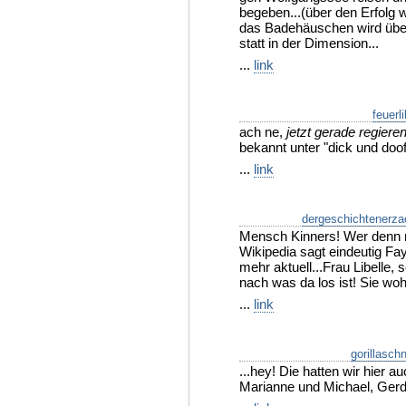
begeben...(über den Erfolg w
das Badehäuschen wird über
statt in der Dimension...
...
link
feuerli
ach ne,
jetzt gerade regiere
bekannt unter "dick und doof
...
link
dergeschichtenerza
Mensch Kinners! Wer denn 
Wikipedia sagt eindeutig Faym
mehr aktuell...Frau Libelle, 
nach was da los ist! Sie woh
...
link
gorillaschn
...hey! Die hatten wir hier 
Marianne und Michael, Ger