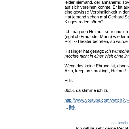
leider niemand, der annähernd so
auf sich vereinen konnte. Er ist a
eine gewisse Verbindlichkeit in der
Hat jemand schon mal Gerhard Sc
Kluges reden hören?
Ich mag den Helmut, sehr und ich 
(egal ob Frau oder Mann) wieder m
Politik-Theater betreten, so würde
Kissinger hat gesagt:
Ich wünsche,
möchte nicht in einer Welt ohne ih
Wenn das keine Ehrung ist, dann w
Also, keep on smoking´, Helmut!
Edit:
06:51 da stimme ich zu
http://www.youtube.com/watch?v
...
link
gorillaschn
Ich will dir sehr gerne Rec