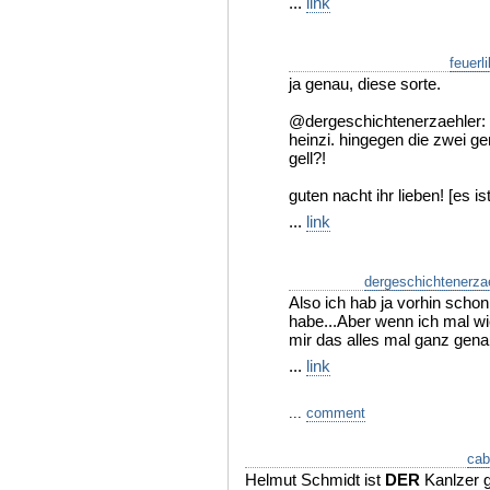
...
link
feuerli
ja genau, diese sorte.
@dergeschichtenerzaehler: i
heinzi. hingegen die zwei g
gell?!
guten nacht ihr lieben! [es i
...
link
dergeschichtenerza
Also ich hab ja vorhin scho
habe...Aber wenn ich mal w
mir das alles mal ganz ge
...
link
...
comment
ca
Helmut Schmidt ist
DER
Kanlzer 