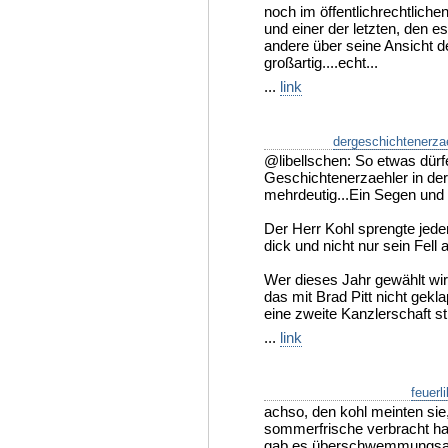
noch im öffentlichrechtliche
und einer der letzten, den e
andere über seine Ansicht de
großartig....echt...
...
link
dergeschichtenerza
@libellschen: So etwas dürf
Geschichtenerzaehler in der
mehrdeutig...Ein Segen und e
Der Herr Kohl sprengte jed
dick und nicht nur sein Fell 
Wer dieses Jahr gewählt wi
das mit Brad Pitt nicht gekla
eine zweite Kanzlerschaft st
...
link
feuerli
achso, den kohl meinten sie
sommerfrische verbracht hat.
gab es überschwemmungsal