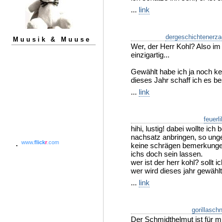
...
link
dergeschichtenerza
Muusik & Muuse
Wer, der Herr Kohl? Also im 
einzigartig...
Gewählt habe ich ja noch ke
dieses Jahr schaff ich es be
...
link
feuerli
hihi, lustig! dabei wollte i
nachsatz anbringen, so ungefäh
www.
flick
r
.com
keine schrägen bemerkungen
ichs doch sein lassen.
wer ist der herr kohl? sollt
wer wird dieses jahr gewählt
...
link
gorillaschn
Der Schmidthelmut ist für mi