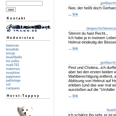
gorillaschn
Nee, der heißt doch Gerhard
...
link
Kontakt
dergeschichtenerza
Stimmt du hast Recht...
Ich habe ja in meinem Leben
Hedonisten
Helmut eindeutig der Besser
bateman
...
link
bonafide
ericpp
feuerlibelle
hoi polloi
gorillaschn
mark793
Pest und Cholera...ich durfte
maternus
aber bei den ersten beiden 
morphine
Wahlberechtigung entfernt, a
pappnase
Ablösung von Helmut auf He
pathologe
sid
erleben (und das war mal w
zampano
ausstoßen auf die "Umfaller
...
link
Horst-Tappsy
feuerl
ich schätze ihn sehr, er ist 