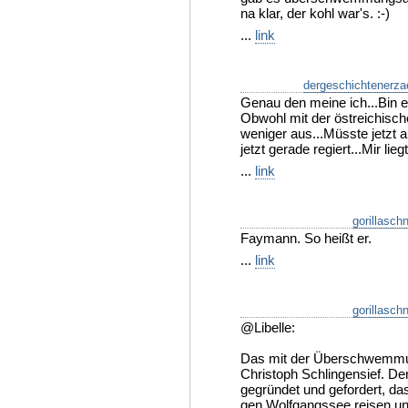
na klar, der kohl war's. :-)
...
link
dergeschichtenerza
Genau den meine ich...Bin e
Obwohl mit der östreichisch
weniger aus...Müsste jetzt
jetzt gerade regiert...Mir lie
...
link
gorillaschn
Faymann. So heißt er.
...
link
gorillaschn
@Libelle:
Das mit der Überschwemmu
Christoph Schlingensief. Der
gegründet und gefordert, da
gen Wolfgangssee reisen und