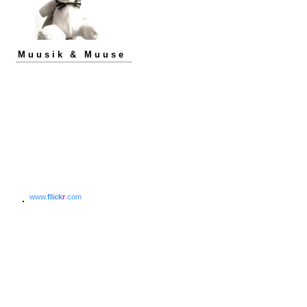
Muusik & Muuse
www.
flick
r
.com