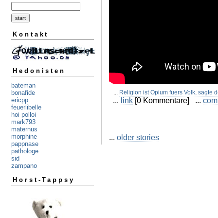
Kontakt
Hedonisten
bateman
...
Religion ist Opium fuers Volk, sagte d
bonafide
...
link
[0 Kommentare] ...
com
ericpp
feuerlibelle
hoi polloi
mark793
maternus
...
older stories
morphine
pappnase
pathologe
sid
zampano
Horst-Tappsy