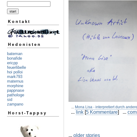
Kontakt
Hedonisten
bateman
bonafide
ericpp
feuerlibelle
hoi polloi
mark793
maternus
morphine
pappnase
pathologe
sid
zampano
...
Mona Lisa - interpretiert durch ander
...
link
[
5 Kommentare
] ...
com
Horst-Tappsy
...
older stories