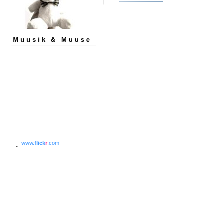
Muusik & Muuse
www.
flick
r
.com