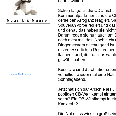
haben wollen.
Schon lange ist die CDU nicht
Kommunalparlament und die CD
derselben Arroganz reagiert. 
Muusik & Muuse
Souverän vorbeiregiert und das
und genau das haben sie nicht 
Darum reden sie nun auch am S
noch nicht mal das. Noch nicht
Dingen extrem nachtragend ist. 
unverbesserlichen Restrentne
flachen Land, die halt das wähl
gewählt haben.
Kurz: Die sind durch. Sie haben
vemutlich wieder mal eine Nac
www.
flick
r
.com
Sonntagabend.
Jetzt hat sich gar Änschie als u
popligen OB-Wahlkampf eingemi
sonst? Ein OB-Wahlkampf in ein
Kanzlerin?
Die Not muss wirklich groß sein