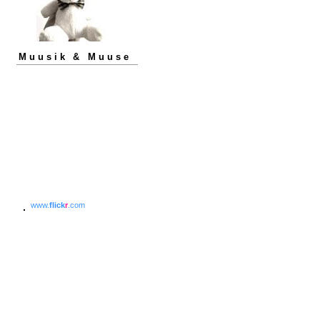
Muusik & Muuse
www.
flick
r
.com