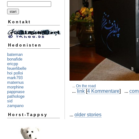
Kontakt
Hedonisten
bateman
bonafide
ericpp
feuerlibelle
hoi polloi
mark793
maternus
...
On the road
morphine
...
link
[
4 Kommentare
] ...
com
pappnase
pathologe
sid
zampano
...
older stories
Horst-Tappsy