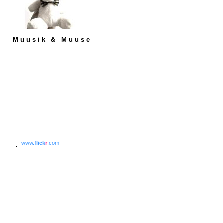
Muusik & Muuse
www.
flick
r
.com