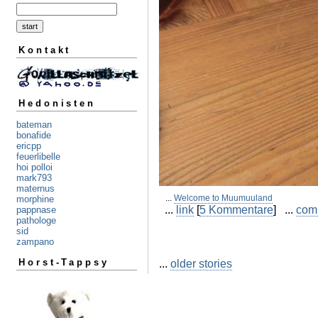
Kontakt
Hedonisten
bateman
bonafide
ericpp
feuerlibelle
hoi polloi
mark793
maternus
...
Welcome to Muumuuland
morphine
...
link
[
5 Kommentare
] ...
com
pappnase
pathologe
sid
zampano
...
older stories
Horst-Tappsy