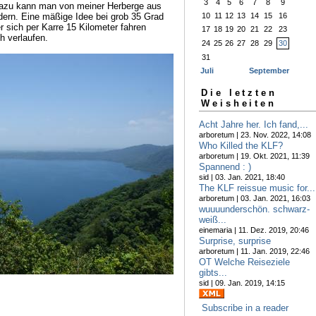
3
4
5
6
7
8
9
azu kann man von meiner Herberge aus
ern. Eine mäßige Idee bei grob 35 Grad
10
11
12
13
14
15
16
r sich per Karre 15 Kilometer fahren
17
18
19
20
21
22
23
h verlaufen.
24
25
26
27
28
29
30
31
Juli
September
Die letzten
Weisheiten
Acht Jahre her. Ich fand,...
arboretum | 23. Nov. 2022, 14:08
Who Killed the KLF?
arboretum | 19. Okt. 2021, 11:39
Spannend : )
sid | 03. Jan. 2021, 18:40
The KLF reissue music for...
arboretum | 03. Jan. 2021, 16:03
wuuuunderschön. schwarz-
weiß...
einemaria | 11. Dez. 2019, 20:46
Surprise, surprise
arboretum | 11. Jan. 2019, 22:46
OT Welche Reiseziele
gibts...
sid | 09. Jan. 2019, 14:15
Subscribe in a reader