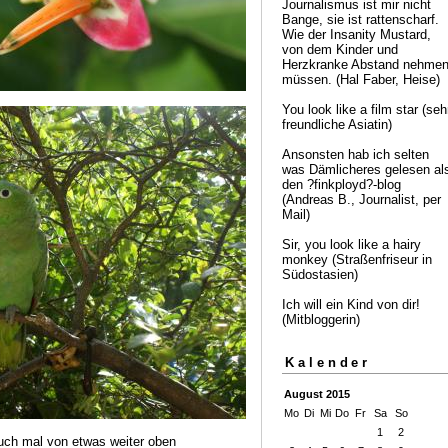
Journalismus ist mir nicht
Bange, sie ist rattenscharf.
Wie der Insanity Mustard,
von dem Kinder und
Herzkranke Abstand nehme
müssen. (Hal Faber, Heise)
You look like a film star (seh
freundliche Asiatin)
Ansonsten hab ich selten
was Dämlicheres gelesen al
den ?finkployd?-blog
(Andreas B., Journalist, per
Mail)
Sir, you look like a hairy
monkey (Straßenfriseur in
Südostasien)
Ich will ein Kind von dir!
(Mitbloggerin)
Kalender
August 2015
Mo
Di
Mi
Do
Fr
Sa
So
1
2
uch mal von etwas weiter oben