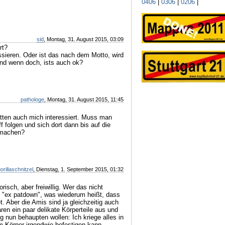
0406
|
0306
|
0206
|
sid
, Montag, 31. August 2015, 03:09
rt?
sieren. Oder ist das nach dem Motto, wird
nd wenn doch, ists auch ok?
pathologe
, Montag, 31. August 2015, 11:45
tten auch mich interessiert. Muss man
 folgen und sich dort dann bis auf die
 machen?
orillaschnitzel
, Dienstag, 1. September 2015, 01:32
orisch, aber freiwillig. Wer das nicht
n "ex patdown", was wiederum heißt, dass
. Aber die Amis sind ja gleichzeitig auch
ren ein paar delikate Körperteile aus und
g nun behaupten wollen: Ich kriege alles in
 Körper irgendwie befestigen kann.