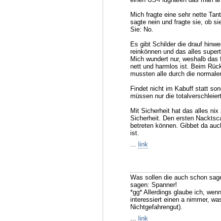
Mich fragte eine sehr nette Tan
sagte nein und fragte sie, ob 
Sie: No.
Es gibt Schilder die drauf hin
reinkönnen und das alles supertol
Mich wundert nur, weshalb das fr
nett und harmlos ist. Beim Rück
mussten alle durch die normale
Findet nicht im Kabuff statt son
müssen nur die totalverschleie
Mit Sicherheit hat das alles nix
Sicherheit. Den ersten Nacktsca
betreten können. Gibbet da auc
ist.
...
link
Was sollen die auch schon sage
sagen: Spanner!
*gg* Allerdings glaube ich, wen
interessiert einen a nimmer, wa
Nichtgefahrengut).
...
link