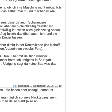
te ja, ob ich ihre Maschine nicht möge. Ich
sie das selbst macht und machen würde.
weisen, dass da auch Schwangere
l aber auch gleichzeitig freiwillig ist.
eiwillig ist, wenn alles gleichzeitig soooo
flug funzte das überhaupt nicht und sie
n Dinger lassen.
dern direkt in der Kontrollzone (ins Kabuff
rten Araberinnen zwecks Foto).
 zu tun. Eher mit deutlich weniger
nner hätte ich übrigens in Stuttgart
h. Übrigens sagt da keine Sau was das
sid
, Dienstag, 1. September 2015, 01:39
n - die haben eher ansagt, jeman tät
n man täglich so viele Nacktscans sieht,
s man da so sieht (also an