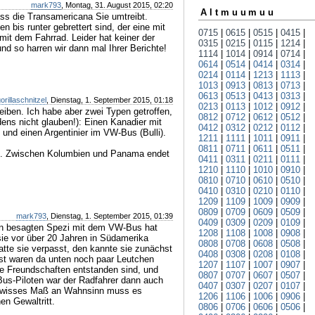
mark793
, Montag, 31. August 2015, 02:20
Altmuumuu
ass die Transamericana Sie umtreibt.
 bis runter gebrettert sind, der eine mit
0715
|
0615
|
0515
|
0415
|
it dem Fahrrad. Leider hat keiner der
0315
|
0215
|
0115
|
1214
|
nd so harren wir dann mal Ihrer Berichte!
1114
|
1014
|
0914
|
0714
|
0614
|
0514
|
0414
|
0314
|
0214
|
0114
|
1213
|
1113
|
1013
|
0913
|
0813
|
0713
|
0613
|
0513
|
0413
|
0313
|
orillaschnitzel
, Dienstag, 1. September 2015, 01:18
0213
|
0113
|
1012
|
0912
|
eiben. Ich habe aber zwei Typen getroffen,
0812
|
0712
|
0612
|
0512
|
ens nicht glauben!): Einen Kanadier mit
0412
|
0312
|
0212
|
0112
|
und einen Argentinier im VW-Bus (Bulli).
1211
|
1111
|
1011
|
0911
|
0811
|
0711
|
0611
|
0511
|
ht. Zwischen Kolumbien und Panama endet
0411
|
0311
|
0211
|
0111
|
1210
|
1110
|
1010
|
0910
|
0810
|
0710
|
0610
|
0510
|
0410
|
0310
|
0210
|
0110
|
1209
|
1109
|
1009
|
0909
|
0809
|
0709
|
0609
|
0509
|
mark793
, Dienstag, 1. September 2015, 01:39
0409
|
0309
|
0209
|
0109
|
en besagten Spezi mit dem VW-Bus hat
1208
|
1108
|
1008
|
0908
|
sie vor über 20 Jahren in Südamerika
0808
|
0708
|
0608
|
0508
|
atte sie verpasst, den kannte sie zunächst
0408
|
0308
|
0208
|
0108
|
t waren da unten noch paar Leutchen
1207
|
1107
|
1007
|
0907
|
ge Freundschaften entstanden sind, und
0807
|
0707
|
0607
|
0507
|
Bus-Piloten war der Radfahrer dann auch
0407
|
0307
|
0207
|
0107
|
 gewisses Maß an Wahnsinn muss es
1206
|
1106
|
1006
|
0906
|
en Gewaltritt.
0806
|
0706
|
0606
|
0506
|