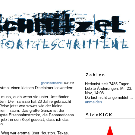
Zahlen
gorillaschnitzel
, 03:05h
Hedonist seit 7485 Tagen
rstmal einen kleinen Disclaimer loswerden:
Letzte Änderungen: Mi, 23.
Nov, 14:08
n muss, auch wenn sie unter Umständen
Du bist nicht angemeldet ...
den. Die Transsib hat 20 Jahre gebraucht
anmelden
ise jetzt war sowas wie der kleine
inem Traum. Das große Ganze ist die
ängste Eisenbahnstrecke, die Panamericana
SideKICK
 jetzt in den Kopf gesetzt, dass ich das
en.
r Weg war erstmal über Houston. Texas.