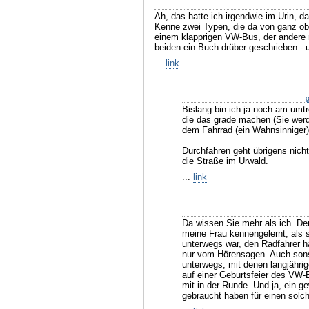
Ah, das hatte ich irgendwie im Urin, d
Kenne zwei Typen, die da von ganz oben
einem klapprigen VW-Bus, der andere m
beiden ein Buch drüber geschrieben - u
...
link
g
Bislang bin ich ja noch am umtr
die das grade machen (Sie werd
dem Fahrrad (ein Wahnsinniger) 
Durchfahren geht übrigens nic
die Straße im Urwald.
...
link
Da wissen Sie mehr als ich. D
meine Frau kennengelernt, als 
unterwegs war, den Radfahrer h
nur vom Hörensagen. Auch sons
unterwegs, mit denen langjähri
auf einer Geburtsfeier des VW-
mit in der Runde. Und ja, ein
gebraucht haben für einen solch