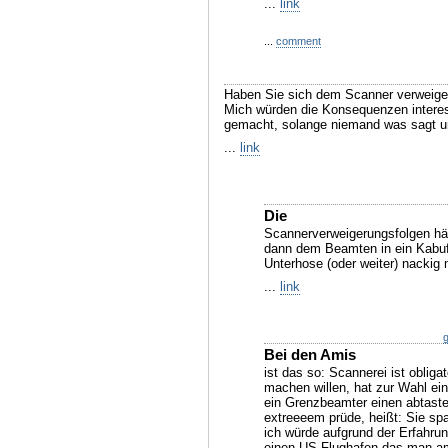
...
link
...
comment
Haben Sie sich dem Scanner verweige
Mich würden die Konsequenzen interes
gemacht, solange niemand was sagt u
...
link
Die
Scannerverweigerungsfolgen hä
dann dem Beamten in ein Kabuff
Unterhose (oder weiter) nackig
...
link
g
Bei den Amis
ist das so: Scannerei ist obligat
machen willen, hat zur Wahl ei
ein Grenzbeamter einen abtastet
extreeeem prüde, heißt: Sie spa
ich würde aufgrund der Erfahrun
einen US-Flughafen das man am