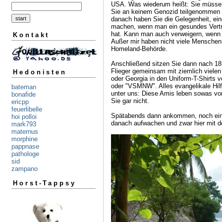
USA. Was wiederum heißt: Sie müssen 
Sie an keinem Genozid teilgenommen 
danach haben Sie die Gelegenheit, ei
machen, wenn man ein gesundes Vertr
hat. Kann man auch verweigern, wenn 
Kontakt
Außer mir haben nicht viele Menschen
Homeland-Behörde.
Anschließend sitzen Sie dann nach 18
Flieger gemeinsam mit ziemlich viele
Hedonisten
oder Georgia in den Uniform-T-Shirts 
oder "VSMNW". Alles evangelikale Hilf
bateman
unter uns: Diese Amis leben sowas von
bonafide
Sie gar nicht.
ericpp
feuerlibelle
Spätabends dann ankommen, noch ein 
hoi polloi
danach aufwachen und zwar hier mit d
mark793
maternus
morphine
pappnase
pathologe
sid
zampano
Horst-Tappsy