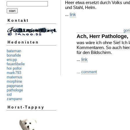
Heer etwa ersetzt durch Volks un
und Stahl, Helm.
...
link
Kontakt
gori
Ach, Herr Pathologe,
was wäre ich ohne Sie! Ich 
Hedonisten
Kommentaren. So auch hier.
bateman
für den Bildschirm.
bonafide
...
link
ericpp
feuerlibelle
hoi polloi
...
comment
mark793
maternus
morphine
pappnase
pathologe
sid
zampano
Horst-Tappsy