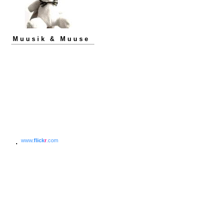
Muusik & Muuse
www.
flick
r
.com